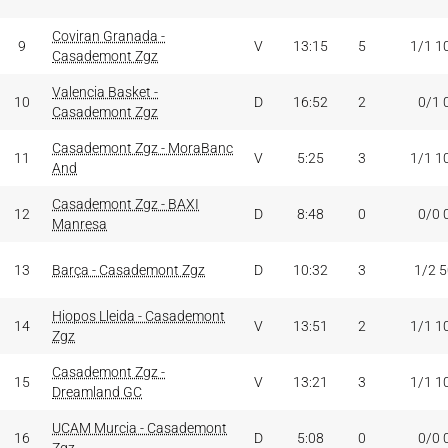
Coviran Granada -
9
V
13:15
5
1/1 1
Casademont Zgz
Valencia Basket -
10
D
16:52
2
0/1 
Casademont Zgz
Casademont Zgz - MoraBanc
11
V
5:25
3
1/1 1
And
Casademont Zgz - BAXI
12
D
8:48
0
0/0 
Manresa
13
Barça - Casademont Zgz
D
10:32
3
1/2 
Hiopos Lleida - Casademont
14
V
13:51
2
1/1 1
Zgz
Casademont Zgz -
15
V
13:21
3
1/1 1
Dreamland GC
UCAM Murcia - Casademont
16
D
5:08
0
0/0 