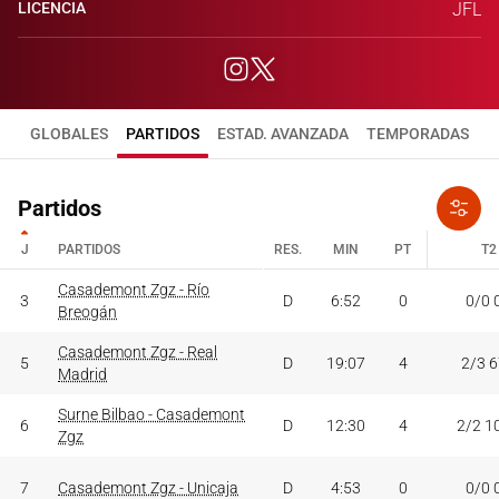
LICENCIA
JFL
GLOBALES
PARTIDOS
ESTAD. AVANZADA
TEMPORADAS
Partidos
J
PARTIDOS
RES.
MIN
PT
T2
J
PARTIDOS
Casademont Zgz - Río
RES.
MIN
PT
T2
3
D
6:52
0
0/0 
Breogán
Casademont Zgz - Real
5
D
19:07
4
2/3 
Madrid
Surne Bilbao - Casademont
6
D
12:30
4
2/2 1
Zgz
7
Casademont Zgz - Unicaja
D
4:53
0
0/0 