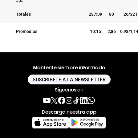
Zgz
Totales
287:09
80
26/32 
Promedios
10:15
2,86
0,93/1,1
Mantente siempre informado
SUSCRÍBETE A LA NEWSLETTER
Síguenos en
Descarga nuestra app