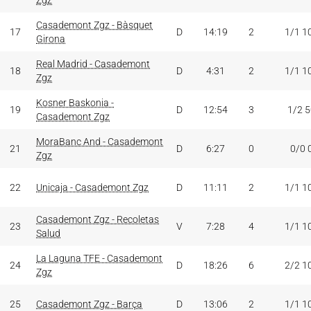
Zgz
Casademont Zgz - Bàsquet
17
D
14:19
2
1/1 1
Girona
Real Madrid - Casademont
18
D
4:31
2
1/1 1
Zgz
Kosner Baskonia -
19
D
12:54
3
1/2 
Casademont Zgz
MoraBanc And - Casademont
21
D
6:27
0
0/0 
Zgz
22
Unicaja - Casademont Zgz
D
11:11
2
1/1 1
Casademont Zgz - Recoletas
23
V
7:28
4
1/1 1
Salud
La Laguna TFE - Casademont
24
D
18:26
6
2/2 1
Zgz
25
Casademont Zgz - Barça
D
13:06
2
1/1 1