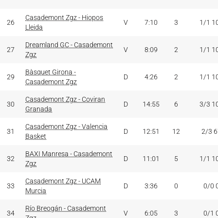
Casademont Zgz - Hiopos
26
V
7:10
3
1/1 1
Lleida
Dreamland GC - Casademont
27
V
8:09
2
1/1 1
Zgz
Bàsquet Girona -
29
D
4:26
2
1/1 1
Casademont Zgz
Casademont Zgz - Coviran
30
D
14:55
6
3/3 1
Granada
Casademont Zgz - Valencia
31
D
12:51
12
2/3 
Basket
BAXI Manresa - Casademont
32
D
11:01
5
1/1 1
Zgz
Casademont Zgz - UCAM
33
D
3:36
0
0/0 
Murcia
Río Breogán - Casademont
34
V
6:05
3
0/1 