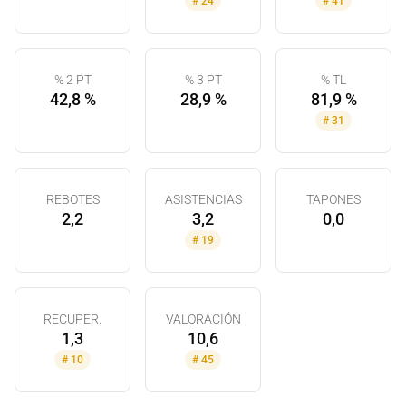
#
24
#
41
% 2 PT
% 3 PT
% TL
42,8 %
28,9 %
81,9 %
#
31
REBOTES
ASISTENCIAS
TAPONES
2,2
3,2
0,0
#
19
RECUPER.
VALORACIÓN
1,3
10,6
#
10
#
45