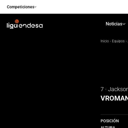
Competiciones
Noticias
Inicio
·
Equipos
·
7 · Jackso
VROMA
POSICIÓN
ALTURA