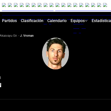
Partidos
Clasificación
Calendario
Equipos
Estadístic
Akasvayu Gir.
·
J. Vroman
n
N