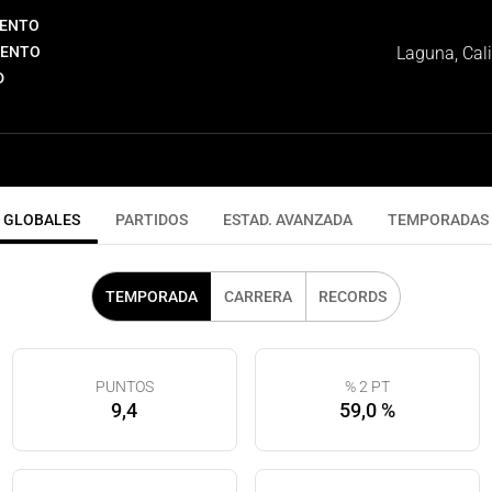
IENTO
IENTO
Laguna, Cali
D
GLOBALES
PARTIDOS
ESTAD. AVANZADA
TEMPORADAS
TEMPORADA
CARRERA
RECORDS
PUNTOS
% 2 PT
9,4
59,0 %