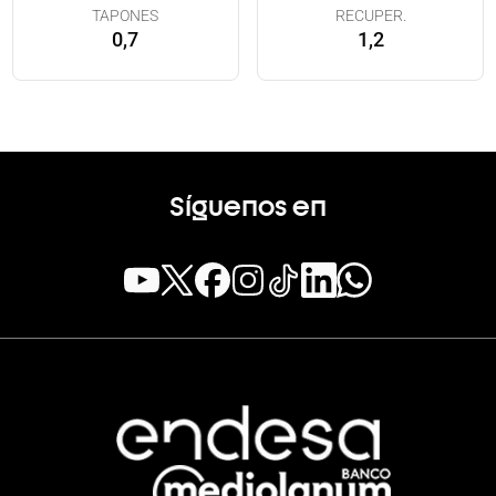
TAPONES
RECUPER.
0,7
1,2
Síguenos en