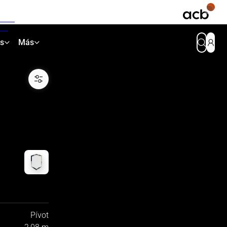
as
Más
Pívot