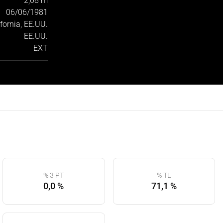
2,08 m
06/06/1981
fornia, EE.UU.
EE.UU.
EXT
% 3 PT
% TL
0,0 %
71,1 %