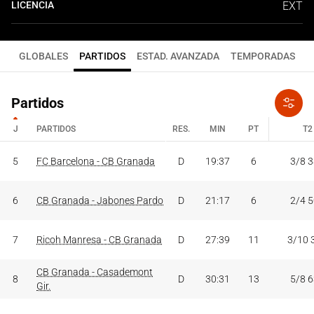
LICENCIA
EXT
GLOBALES
PARTIDOS
ESTAD. AVANZADA
TEMPORADAS
Partidos
J
PARTIDOS
RES.
MIN
PT
T2
J
PARTIDOS
RES.
MIN
PT
T2
5
FC Barcelona - CB Granada
D
19:37
6
3/8 
6
CB Granada - Jabones Pardo
D
21:17
6
2/4 
7
Ricoh Manresa - CB Granada
D
27:39
11
3/10 
CB Granada - Casademont
8
D
30:31
13
5/8 
Gir.