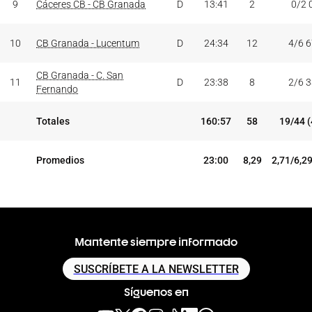
9
Cáceres CB - CB Granada
D
13:41
2
0/2 
10
CB Granada - Lucentum
D
24:34
12
4/6 
CB Granada - C. San
11
D
23:38
8
2/6 
Fernando
Totales
160:57
58
19/44 
Promedios
23:00
8,29
2,71/6,2
Mantente siempre informado
SUSCRÍBETE A LA NEWSLETTER
Síguenos en