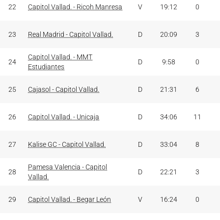
22
Capitol Vallad. - Ricoh Manresa
V
19:12
0
23
Real Madrid - Capitol Vallad.
D
20:09
3
Capitol Vallad. - MMT
24
D
9:58
0
Estudiantes
25
Cajasol - Capitol Vallad.
D
21:31
6
26
Capitol Vallad. - Unicaja
D
34:06
11
27
Kalise GC - Capitol Vallad.
D
33:04
8
Pamesa Valencia - Capitol
28
D
22:21
3
Vallad.
29
Capitol Vallad. - Begar León
V
16:24
0