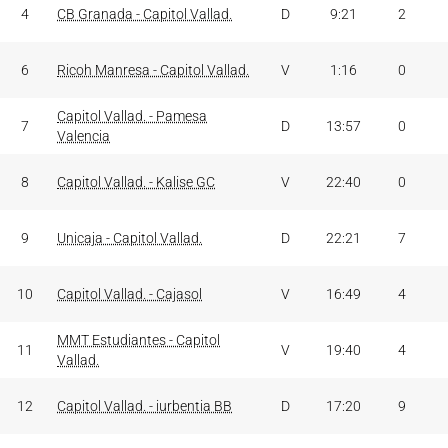
4
CB Granada - Capitol Vallad.
D
9:21
2
6
Ricoh Manresa - Capitol Vallad.
V
1:16
0
Capitol Vallad. - Pamesa
7
D
13:57
0
Valencia
8
Capitol Vallad. - Kalise GC
V
22:40
0
9
Unicaja - Capitol Vallad.
D
22:21
7
10
Capitol Vallad. - Cajasol
V
16:49
4
MMT Estudiantes - Capitol
11
V
19:40
4
Vallad.
12
Capitol Vallad. - iurbentia BB
D
17:20
9