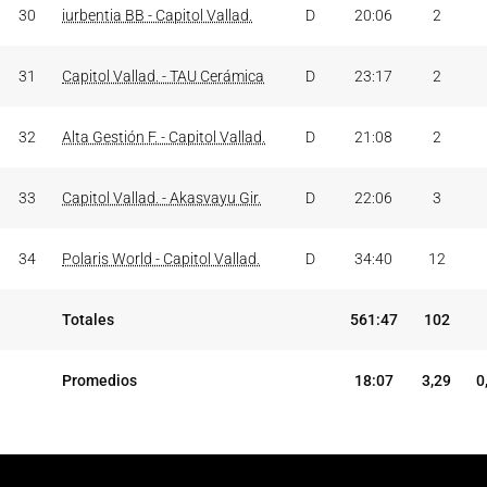
30
iurbentia BB - Capitol Vallad.
D
20:06
2
31
Capitol Vallad. - TAU Cerámica
D
23:17
2
32
Alta Gestión F. - Capitol Vallad.
D
21:08
2
33
Capitol Vallad. - Akasvayu Gir.
D
22:06
3
34
Polaris World - Capitol Vallad.
D
34:40
12
Totales
561:47
102
Promedios
18:07
3,29
0