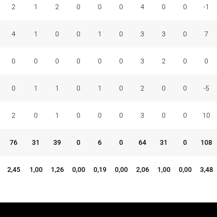
2
1
2
0
0
0
4
0
0
-1
4
1
0
0
1
0
3
3
0
7
0
0
0
0
0
0
3
2
0
0
0
1
1
0
1
0
2
0
0
-5
2
0
1
0
0
0
3
0
0
10
76
31
39
0
6
0
64
31
0
108
2,45
1,00
1,26
0,00
0,19
0,00
2,06
1,00
0,00
3,48