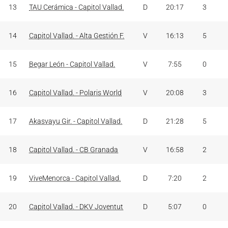
13
TAU Cerámica - Capitol Vallad.
D
20:17
3
14
Capitol Vallad. - Alta Gestión F.
V
16:13
5
15
Begar León - Capitol Vallad.
V
7:55
0
16
Capitol Vallad. - Polaris World
V
20:08
3
17
Akasvayu Gir. - Capitol Vallad.
D
21:28
5
18
Capitol Vallad. - CB Granada
V
16:58
2
19
ViveMenorca - Capitol Vallad.
D
7:20
2
20
Capitol Vallad. - DKV Joventut
D
5:07
0