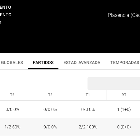
IENTO
IENTO
Plasencia (Cá
D
GLOBALES
PARTIDOS
ESTAD. AVANZADA
TEMPORADAS
T2
T3
T1
RT
T2
T3
T1
RT
0/0 0%
0/0 0%
0/0 0%
1 (1+0)
1/2 50%
0/0 0%
2/2 100%
0 (0+0)