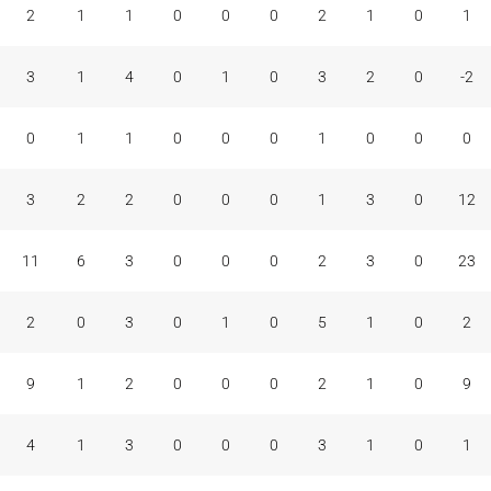
2
1
1
0
0
0
2
1
0
1
3
1
4
0
1
0
3
2
0
-2
0
1
1
0
0
0
1
0
0
0
3
2
2
0
0
0
1
3
0
12
11
6
3
0
0
0
2
3
0
23
2
0
3
0
1
0
5
1
0
2
9
1
2
0
0
0
2
1
0
9
4
1
3
0
0
0
3
1
0
1