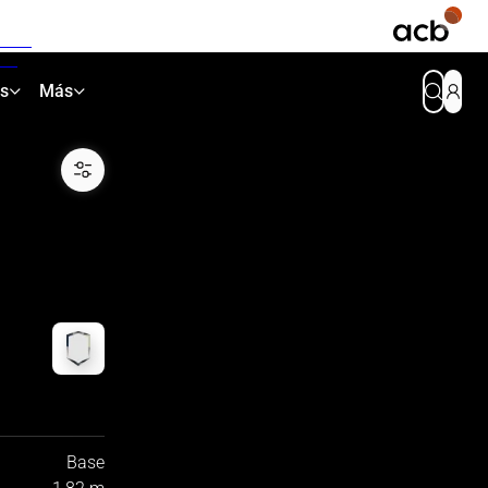
as
Más
Base