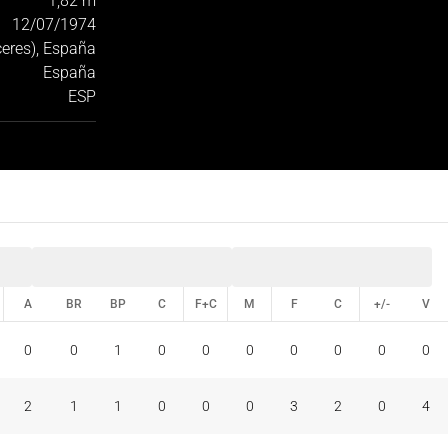
1,82 m
12/07/1974
ceres), España
España
ESP
A
BR
BP
C
F+C
M
F
C
+/-
V
A
BR
BP
C
F+C
M
F
C
+/-
V
0
0
1
0
0
0
0
0
0
0
2
1
1
0
0
0
3
2
0
4