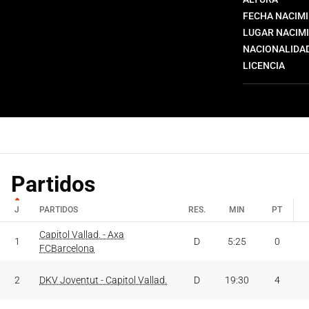
FECHA NACIM
LUGAR NACIM
NACIONALIDA
LICENCIA
Partidos
J
PARTIDOS
RES.
MIN
PT
J
PARTIDOS
Capitol Vallad. - Axa
RES.
MIN
PT
1
D
5:25
0
FCBarcelona
2
DKV Joventut - Capitol Vallad.
D
19:30
4