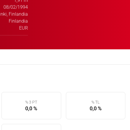
1,91 m
08/02/1994
inki, Finlandia
Finlandia
EUR
% 3 PT
% TL
0,0 %
0,0 %