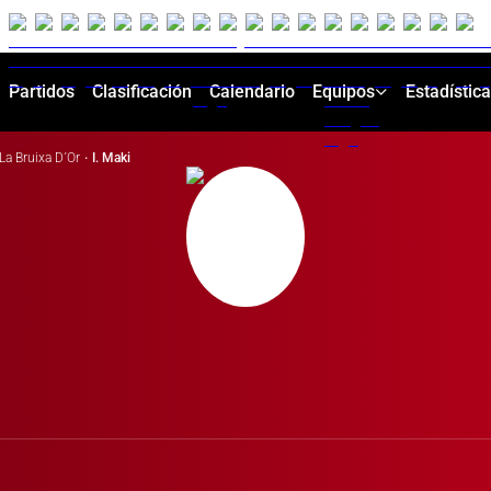
Partidos
Clasificación
Calendario
Equipos
Estadístic
La Bruixa D´Or
·
I. Maki