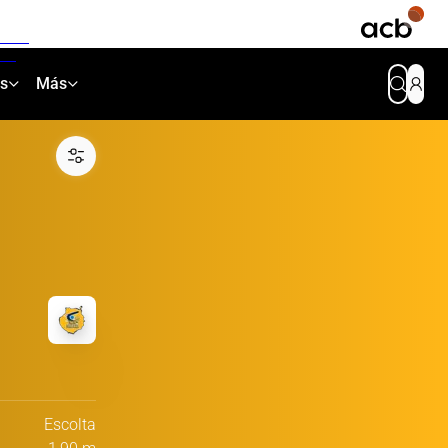
as
Más
Escolta