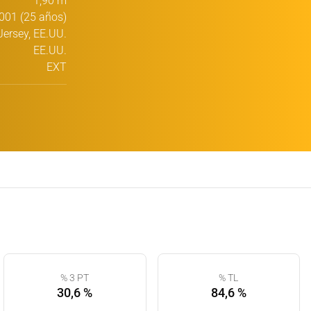
1,90 m
001 (25 años)
ersey, EE.UU.
EE.UU.
EXT
% 3 PT
% TL
30,6 %
84,6 %