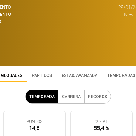
IENTO
28/01/2
IENTO
New J
D
GLOBALES
PARTIDOS
ESTAD. AVANZADA
TEMPORADAS
TEMPORADA
CARRERA
RECORDS
PUNTOS
% 2 PT
14,6
55,4 %