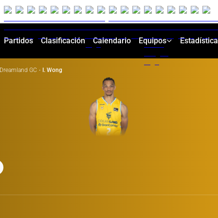
Partidos
Clasificación
Calendario
Equipos
Estadístic
Dreamland GC
·
I. Wong