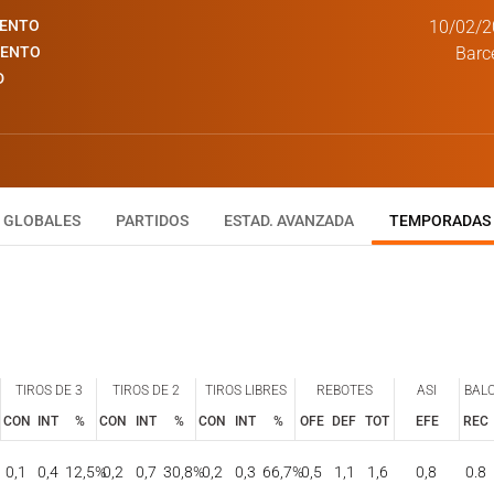
IENTO
10/02/2
IENTO
Barc
D
GLOBALES
PARTIDOS
ESTAD. AVANZADA
TEMPORADAS
TIROS DE 3
TIROS DE 2
TIROS LIBRES
REBOTES
ASI
BAL
CON
INT
%
CON
INT
%
CON
INT
%
OFE
DEF
TOT
EFE
REC
TIROS DE 3
TIROS DE 2
TIROS LIBRES
REBOTES
ASI
BAL
CON
INT
%
CON
INT
%
CON
INT
%
OFE
DEF
TOT
EFE
REC
0,1
0,4
12,5
%
0,2
0,7
30,8
%
0,2
0,3
66,7
%
0,5
1,1
1,6
0,8
0.8