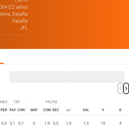
1,96 m
004 (22 años)
elona, España
España
JFL
ONES
TAP.
FALTAS
PER
FAV
CON
MAT
COM
REC
+/-
VAL
V
D
ONES
TAP.
FALTAS
PER
FAV
CON
COM
REC
0,3
0,1
0,1
0
1,9
0,5
1,9
1,3
15
4
MAT
+/-
VAL
V
D