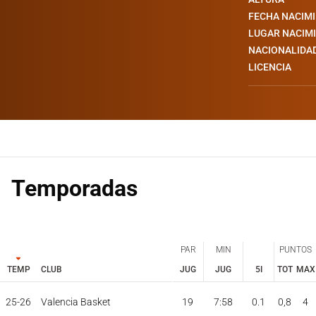
FECHA NACIM
LUGAR NACIM
NACIONALIDA
LICENCIA
Temporadas
PAR
MIN
PUNTOS
TEMP
CLUB
JUG
JUG
5I
TOT
MAX
PAR
MIN
PUNTOS
JUG
JUG
TOT
MAX
25-26
Valencia Basket
19
7:58
0.1
0,8
4
TEMP
CLUB
5I