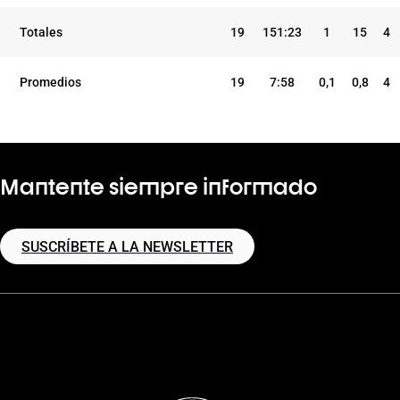
Totales
19
151:23
1
15
4
Promedios
19
7:58
0,1
0,8
4
Mantente siempre informado
SUSCRÍBETE A LA NEWSLETTER