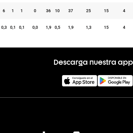
6
1
1
0
36
10
37
25
15
4
0,3
0,1
0,1
0,0
1,9
0,5
1,9
1,3
15
4
Descarga nuestra app