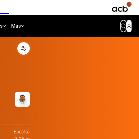
as
Más
Escolta