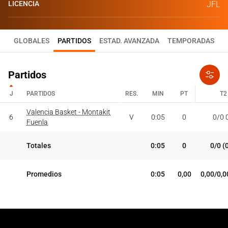
LICENCIA
JFL
GLOBALES
PARTIDOS
ESTAD. AVANZADA
TEMPORADAS
Partidos
J
PARTIDOS
RES.
MIN
PT
T2
J
PARTIDOS
Valencia Basket - Montakit
RES.
MIN
PT
T2
6
V
0:05
0
0/0 
Fuenla
Totales
0:05
0
0/0 (
Promedios
0:05
0,00
0,00/0,0