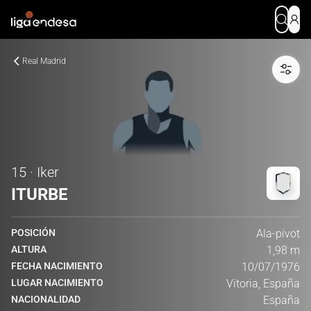
Real Madrid
15 · Iker
ITURBE
POSICIÓN
Ala-pívot
ALTURA
1,98 m
FECHA NACIMIENTO
10/07/1976
LUGAR NACIMIENTO
Vitoria, España
NACIONALIDAD
España