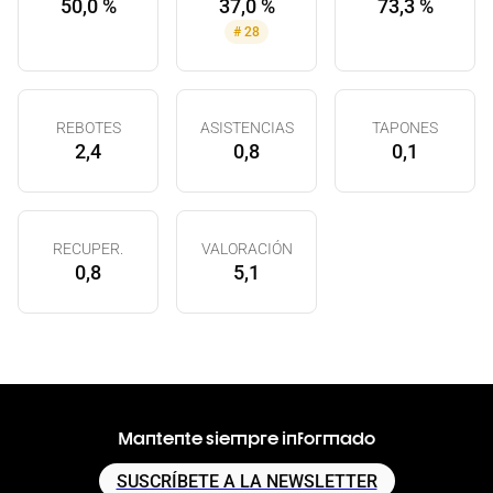
50,0 %
37,0 %
73,3 %
#
28
REBOTES
ASISTENCIAS
TAPONES
2,4
0,8
0,1
RECUPER.
VALORACIÓN
0,8
5,1
Mantente siempre informado
SUSCRÍBETE A LA NEWSLETTER