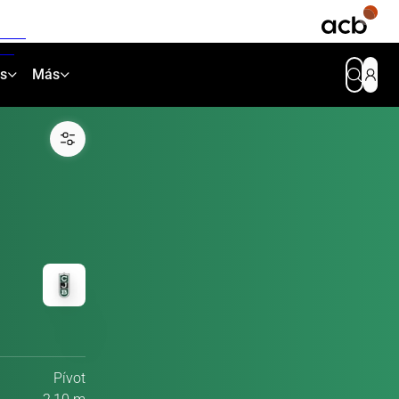
as
Más
Pívot