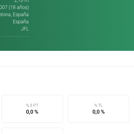
2,10 m
007 (18 años)
elona, España
España
JFL
% 3 PT
% TL
0,0 %
0,0 %