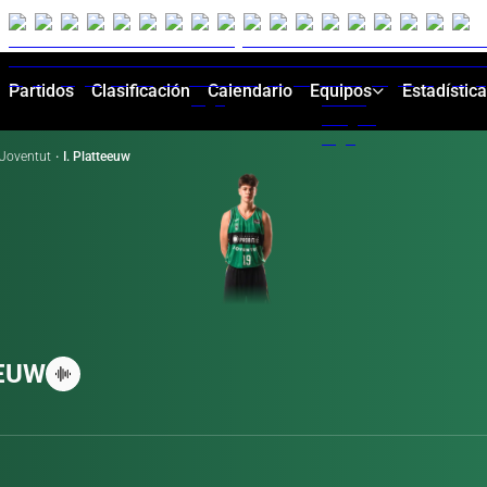
Partidos
Clasificación
Calendario
Equipos
Estadístic
Joventut
·
I. Platteeuw
EUW