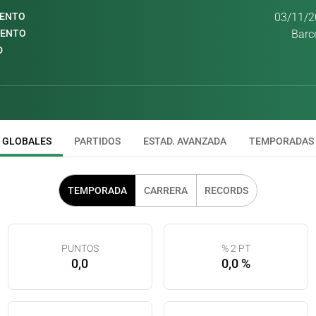
IENTO
03/11/2
IENTO
Barc
D
GLOBALES
PARTIDOS
ESTAD. AVANZADA
TEMPORADAS
TEMPORADA
CARRERA
RECORDS
PUNTOS
% 2 PT
0,0
0,0 %