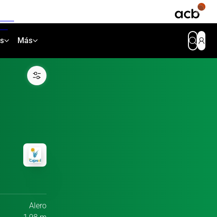
as
Más
Alero