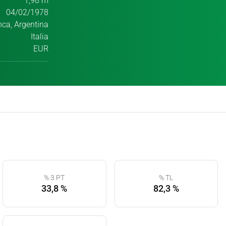
1,98 m
04/02/1978
nca, Argentina
Italia
EUR
% 3 PT
% TL
33,8 %
82,3 %