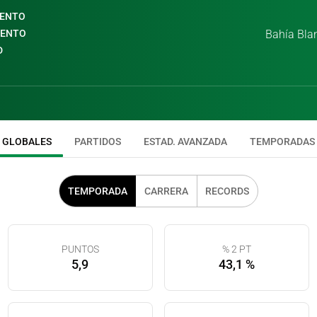
IENTO
IENTO
Bahía Bla
D
GLOBALES
PARTIDOS
ESTAD. AVANZADA
TEMPORADAS
TEMPORADA
CARRERA
RECORDS
PUNTOS
% 2 PT
5,9
43,1 %