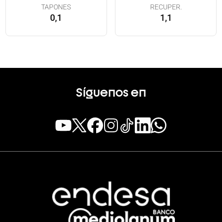
TAPONES
RECUPER.
0,1
1,1
Síguenos en