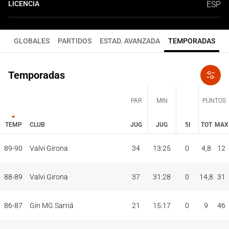
LICENCIA
ESP
GLOBALES
PARTIDOS
ESTAD. AVANZADA
TEMPORADAS
Temporadas
PAR
MIN
PUNTOS
TEMP
CLUB
JUG
JUG
5I
TOT
MAX
JUG
JUG
TOT
MAX
89-90
Valvi Girona
34
13:25
0
4,8
12
PAR
MIN
PUNTOS
TEMP
CLUB
5I
88-89
Valvi Girona
37
31:28
0
14,8
31
86-87
Gin MG Sarriá
21
15:17
0
9
46