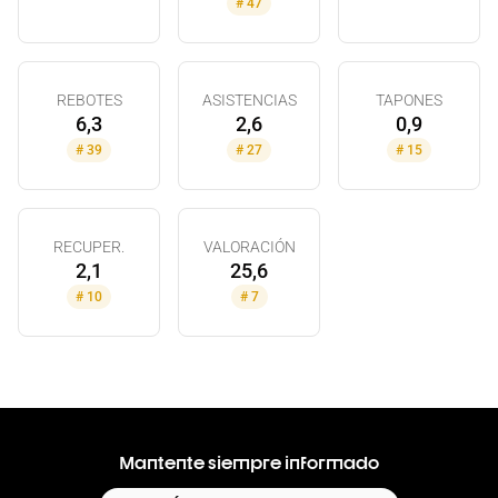
#
47
REBOTES
ASISTENCIAS
TAPONES
6,3
2,6
0,9
#
39
#
27
#
15
RECUPER.
VALORACIÓN
2,1
25,6
#
10
#
7
Mantente siempre informado