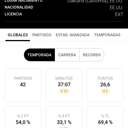
LUGAR NACIMIENTO
Oakland (California), EE.UU.
NACIONALIDAD
EE.UU.
LICENCIA
EXT
GLOBALES
PARTIDOS
ESTAD. AVANZADA
TEMPORADAS
TEMPORADA
CARRERA
RECORDS
PARTIDOS
MINUTOS
PUNTOS
42
37:07
26,6
#
10
#
2
% 2 PT
% 3 PT
% TL
54,0 %
33,1 %
69,4 %