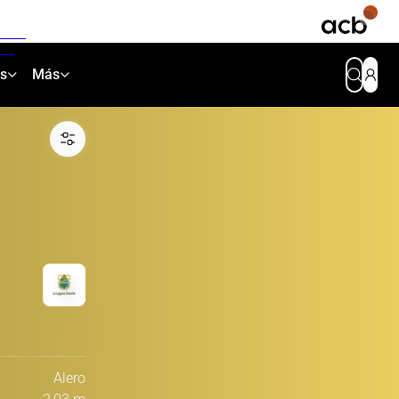
as
Más
Alero