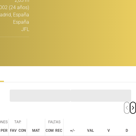
2,03 m
002 (24 años)
adrid, España
España
JFL
ONES
TAP.
FALTAS
PER
FAV
CON
MAT
COM
REC
+/-
VAL
V
D