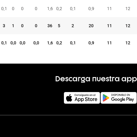
ONES
TAP.
FALTAS
PER
FAV
CON
COM
REC
0,1
0
0
0
1,6
0,2
0,1
0,9
11
12
MAT
+/-
VAL
V
D
3
1
0
0
36
5
2
20
11
12
0,1
0,0
0,0
0,0
1,6
0,2
0,1
0,9
11
12
Descarga nuestra app