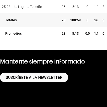
PAR
MIN
PUNTOS
JUG
JUG
TOT
MAX
25-26
La Laguna Tenerife
23
8:13
0
1,1
6
TEMP
CLUB
5I
Totales
23
188:59
0
26
6
Promedios
23
8:13
0,0
1,1
6
Mantente siempre informado
SUSCRÍBETE A LA NEWSLETTER