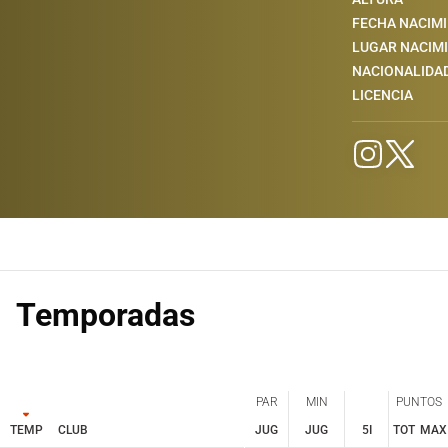
FECHA NACIM
LUGAR NACIM
NACIONALIDA
LICENCIA
Temporadas
PAR
MIN
PUNTOS
TEMP
CLUB
JUG
JUG
5I
TOT
MAX