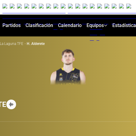
Partidos
Clasificación
Calendario
Equipos
Estadístic
La Laguna TFE
·
H. Alderete
TE