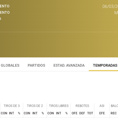
IENTO
06/03/2
IENTO
M
D
GLOBALES
PARTIDOS
ESTAD. AVANZADA
TEMPORADAS
TIROS DE 3
TIROS DE 2
TIROS LIBRES
REBOTES
ASI
BAL
CON
INT
%
CON
INT
%
CON
INT
%
OFE
DEF
TOT
EFE
REC