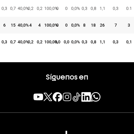
TIROS DE 3
TIROS DE 2
TIROS LIBRES
REBOTES
ASI
BAL
CON
INT
%
CON
INT
%
CON
INT
%
OFE
DEF
TOT
EFE
REC
0,3
0,7
40,0
%
0,2
0,2
100,0
%
0
0
0,0
%
0,3
0,8
1,1
0,3
0.1
6
15
40,0
%
4
4
100,0
%
0
0
0,0
%
8
18
26
7
3
0,3
0,7
40,0
%
0,2
0,2
100,0
0,0
%
0,0
0,0
%
0,3
0,8
1,1
0,3
0,1
Síguenos en