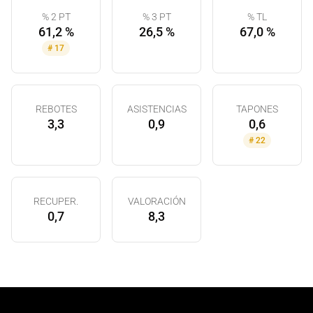
% 2 PT
% 3 PT
% TL
61,2 %
26,5 %
67,0 %
#
17
REBOTES
ASISTENCIAS
TAPONES
3,3
0,9
0,6
#
22
RECUPER.
VALORACIÓN
0,7
8,3