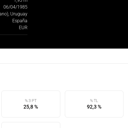
1,93 m
06/04/1985
ano), Uruguay
España
EUR
% 3 PT
% TL
25,8 %
92,3 %