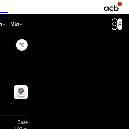
as
Más
Base