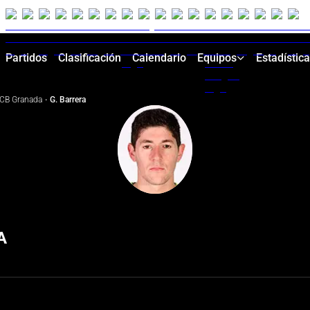
Partidos
Clasificación
Calendario
Equipos
Estadístic
CB Granada
·
G. Barrera
i
A