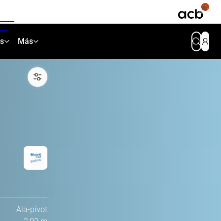
as
Más
Ala-pívot