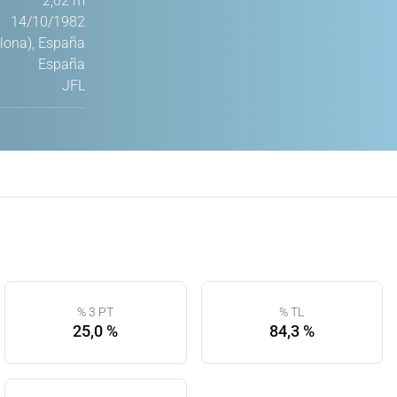
2,02 m
14/10/1982
elona), España
España
JFL
% 3 PT
% TL
25,0 %
84,3 %