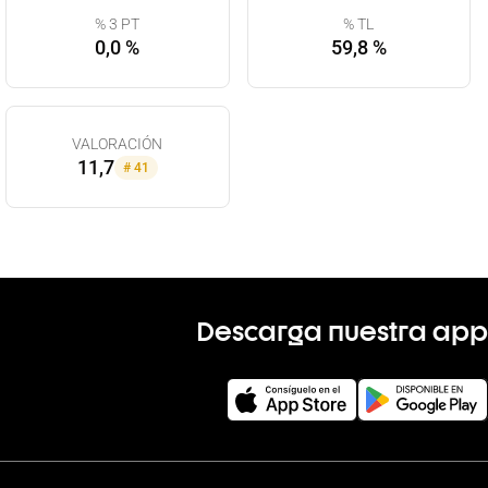
% 3 PT
% TL
0,0 %
59,8 %
VALORACIÓN
11,7
#
41
Descarga nuestra app