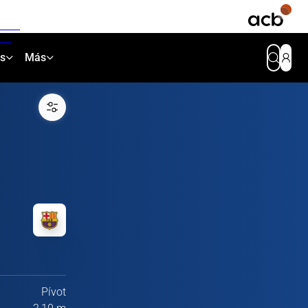
as
Más
Pívot