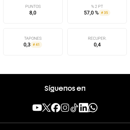
PUNTOS
% 2 PT
8,0
57,0 %
#
35
TAPONES
RECUPER.
0,3
0,4
#
41
Síguenos en