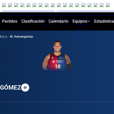
Partidos
Clasificación
Calendario
Equipos
Estadístic
Barça
·
W. Hernangómez
NGÓMEZ