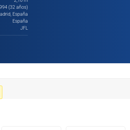
2,10 m
994 (32 años)
adrid, España
España
JFL