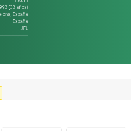
1,92 m
993 (33 años)
elona, España
España
JFL