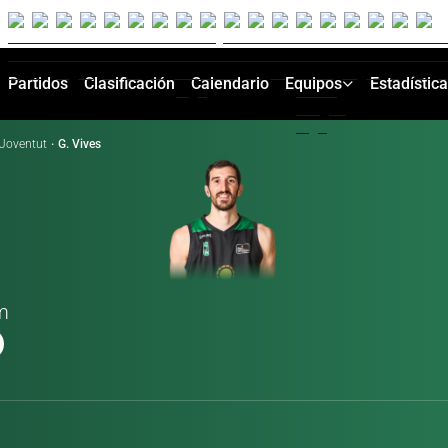
Partidos
Clasificación
Calendario
Equipos
Estadístic
Joventut
·
G. Vives
em