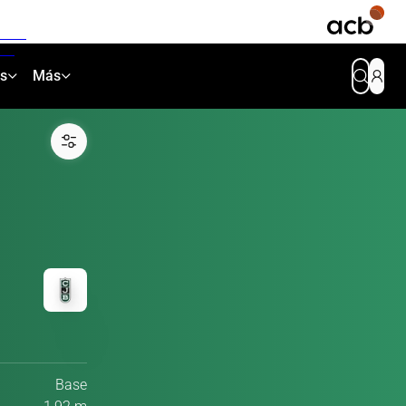
as
Más
Base