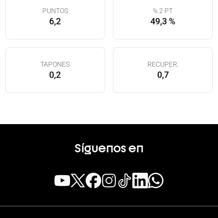
PUNTOS
% 2 PT
6,2
49,3 %
TAPONES
RECUPER.
0,2
0,7
Síguenos en