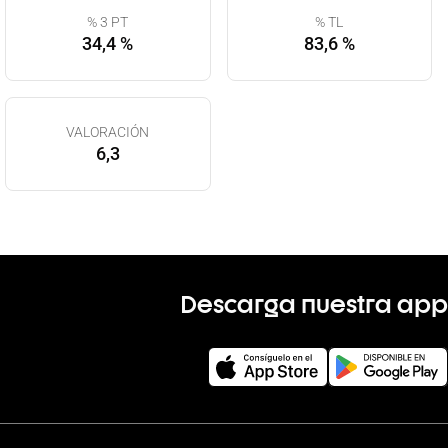
% 3 PT
% TL
34,4 %
83,6 %
VALORACIÓN
6,3
Descarga nuestra app