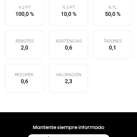
% 2 PT
% 3 PT
% TL
100,0 %
10,0 %
50,0 %
REBOTES
ASISTENCIAS
TAPONES
2,0
0,6
0,1
RECUPER.
VALORACIÓN
0,6
2,3
Mantente siempre informado