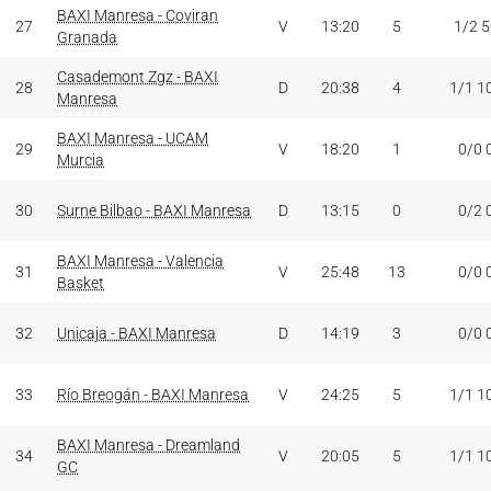
BAXI Manresa - Coviran
27
V
13:20
5
1/2 
Granada
Casademont Zgz - BAXI
28
D
20:38
4
1/1 1
Manresa
BAXI Manresa - UCAM
29
V
18:20
1
0/0 
Murcia
30
Surne Bilbao - BAXI Manresa
D
13:15
0
0/2 
BAXI Manresa - Valencia
31
V
25:48
13
0/0 
Basket
32
Unicaja - BAXI Manresa
D
14:19
3
0/0 
33
Río Breogán - BAXI Manresa
V
24:25
5
1/1 1
BAXI Manresa - Dreamland
34
V
20:05
5
1/1 1
GC