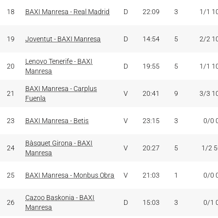
18
BAXI Manresa - Real Madrid
D
22:09
3
1/1 1
19
Joventut - BAXI Manresa
D
14:54
5
2/2 1
Lenovo Tenerife - BAXI
20
D
19:55
5
1/1 1
Manresa
BAXI Manresa - Carplus
21
V
20:41
9
3/3 1
Fuenla
23
BAXI Manresa - Betis
V
23:15
3
0/0 
Bàsquet Girona - BAXI
24
V
20:27
5
1/2 
Manresa
25
BAXI Manresa - Monbus Obra
V
21:03
1
0/0 
Cazoo Baskonia - BAXI
26
D
15:03
3
0/1 
Manresa