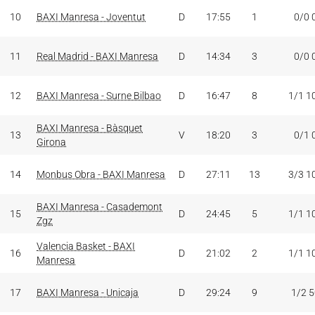
10
BAXI Manresa - Joventut
D
17:55
1
0/0 
11
Real Madrid - BAXI Manresa
D
14:34
3
0/0 
12
BAXI Manresa - Surne Bilbao
D
16:47
8
1/1 1
BAXI Manresa - Bàsquet
13
V
18:20
3
0/1 
Girona
14
Monbus Obra - BAXI Manresa
D
27:11
13
3/3 1
BAXI Manresa - Casademont
15
D
24:45
5
1/1 1
Zgz
Valencia Basket - BAXI
16
D
21:02
2
1/1 1
Manresa
17
BAXI Manresa - Unicaja
D
29:24
9
1/2 