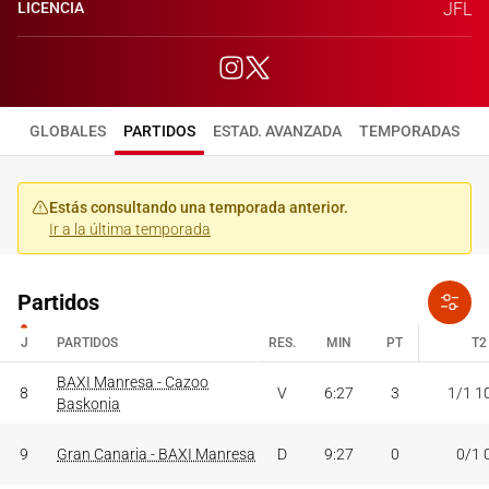
LICENCIA
JFL
GLOBALES
PARTIDOS
ESTAD. AVANZADA
TEMPORADAS
Estás consultando una temporada anterior.
Ir a la última temporada
Partidos
J
PARTIDOS
RES.
MIN
PT
T2
J
PARTIDOS
BAXI Manresa - Cazoo
RES.
MIN
PT
T2
8
V
6:27
3
1/1 1
Baskonia
9
Gran Canaria - BAXI Manresa
D
9:27
0
0/1 