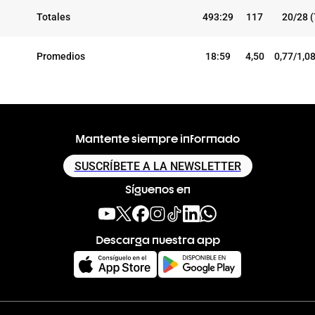
Totales
493:29
117
20/28 
Promedios
18:59
4,50
0,77/1,0
Mantente siempre informado
SUSCRÍBETE A LA NEWSLETTER
Síguenos en
Descarga nuestra app