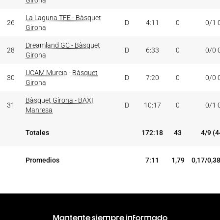
Girona
La Laguna TFE - Bàsquet
26
D
4:11
0
0/1 
Girona
Dreamland GC - Bàsquet
28
D
6:33
0
0/0 
Girona
UCAM Murcia - Bàsquet
30
D
7:20
0
0/0 
Girona
Bàsquet Girona - BAXI
31
D
10:17
0
0/1 
Manresa
Totales
172:18
43
4/9 (
Promedios
7:11
1,79
0,17/0,3
Mantente siempre informado