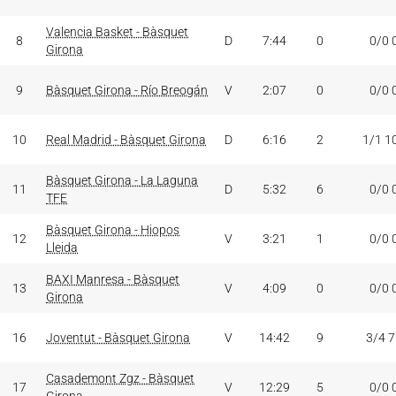
Valencia Basket - Bàsquet
8
D
7:44
0
0/0 
Girona
9
Bàsquet Girona - Río Breogán
V
2:07
0
0/0 
10
Real Madrid - Bàsquet Girona
D
6:16
2
1/1 1
Bàsquet Girona - La Laguna
11
D
5:32
6
0/0 
TFE
Bàsquet Girona - Hiopos
12
V
3:21
1
0/0 
Lleida
BAXI Manresa - Bàsquet
13
V
4:09
0
0/0 
Girona
16
Joventut - Bàsquet Girona
V
14:42
9
3/4 
Casademont Zgz - Bàsquet
17
V
12:29
5
0/0 