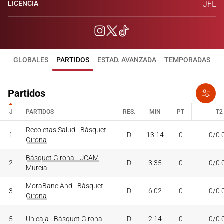
LICENCIA
JFL
GLOBALES
PARTIDOS
ESTAD. AVANZADA
TEMPORADAS
Partidos
J
PARTIDOS
RES.
MIN
PT
T2
J
PARTIDOS
Recoletas Salud - Bàsquet
RES.
MIN
PT
T2
1
D
13:14
0
0/0 
Girona
Bàsquet Girona - UCAM
2
D
3:35
0
0/0 
Murcia
MoraBanc And - Bàsquet
3
D
6:02
0
0/0 
Girona
5
Unicaja - Bàsquet Girona
D
2:14
0
0/0 