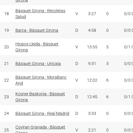
Girona
Bàsquet Girona - Recoletas
18
V
3:27
0
0/0 
Salud
19
Barça - Bàsquet Girona
D
4:58
0
0/0 
Hiopos Lleida - Bàsquet
20
V
13:55
5
0/1 
Girona
21
Bàsquet Girona - Unicaja
D
9:31
3
0/0 
Bàsquet Girona - MoraBanc
22
V
12:02
6
0/0 
And
Kosner Baskonia - Bàsquet
23
D
12:45
6
0/1 
Girona
24
Bàsquet Girona - Real Madrid
D
3:33
0
0/0 
Coviran Granada - Bàsquet
25
V
2:21
0
0/0 