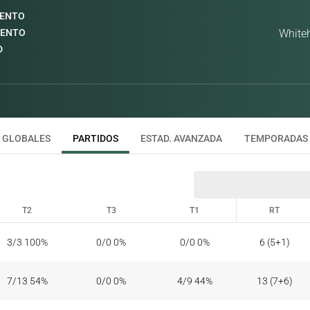
IENTO
IENTO
White
D
GLOBALES
PARTIDOS
ESTAD. AVANZADA
TEMPORADAS
T2
T3
T1
RT
T2
T3
T1
RT
3/3 100%
0/0 0%
0/0 0%
6 (5+1)
7/13 54%
0/0 0%
4/9 44%
13 (7+6)