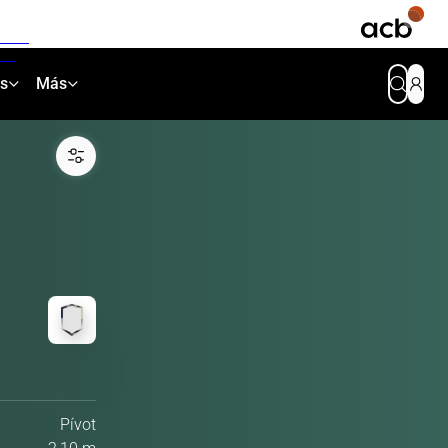
as
Más
Pívot