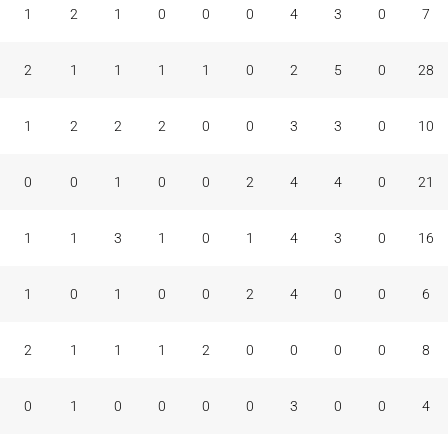
1
2
1
0
0
0
4
3
0
7
2
1
1
1
1
0
2
5
0
28
1
2
2
2
0
0
3
3
0
10
0
0
1
0
0
2
4
4
0
21
1
1
3
1
0
1
4
3
0
16
1
0
1
0
0
2
4
0
0
6
2
1
1
1
2
0
0
0
0
8
0
1
0
0
0
0
3
0
0
4