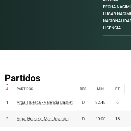
FECHA NACIM
LUGAR NACIM
NACIONALIDA
LICENCIA
Partidos
J
PARTIDOS
RES.
MIN
PT
J
PARTIDOS
RES.
MIN
PT
1
Argal Huesca - Valencia Basket
D
22:48
6
2
Argal Huesca - Mar. Joventut
D
40:00
18