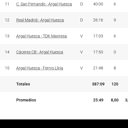
11
C. San Fernando - Argal Huesca
D
40:00
6
12
Real Madrid - Argal Huesca
D
26:16
9
13
Argal Huesca - TDK Manresa
V
17:03
6
14
Cáceres CB - Argal Huesca
V
17:50
0
15
Argal Huesca - Ferrys Lliria
V
21:48
8
Totales
387:09
120
Promedios
25:49
8,00
3