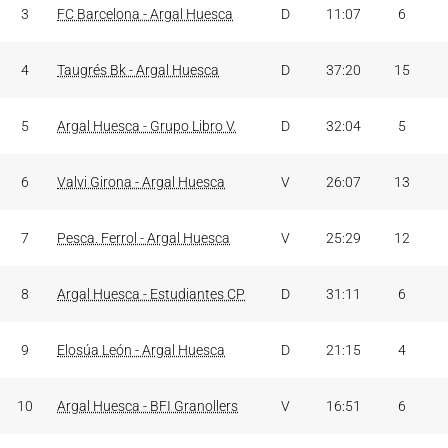
3
FC Barcelona - Argal Huesca
D
11:07
6
4
Taugrés Bk - Argal Huesca
D
37:20
15
5
Argal Huesca - Grupo Libro V.
D
32:04
5
6
Valvi Girona - Argal Huesca
V
26:07
13
7
Pesca. Ferrol - Argal Huesca
V
25:29
12
8
Argal Huesca - Estudiantes CP
D
31:11
6
9
Elosúa León - Argal Huesca
D
21:15
4
10
Argal Huesca - BFI Granollers
V
16:51
6