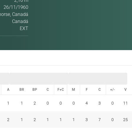
2,10 m
26/11/1960
horse, Canadá
Canadá
EXT
A
BR
BP
C
F+C
M
F
C
+/-
V
A
BR
BP
C
F+C
M
F
C
+/-
V
1
1
2
0
0
0
4
3
0
11
2
1
2
1
1
1
3
7
0
25