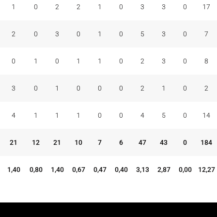
1
0
2
2
1
0
3
3
0
17
2
0
3
0
1
0
5
3
0
7
0
1
0
1
1
0
2
3
0
8
3
0
1
0
0
0
2
1
0
2
4
1
1
1
0
0
4
5
0
14
21
12
21
10
7
6
47
43
0
184
1,40
0,80
1,40
0,67
0,47
0,40
3,13
2,87
0,00
12,27