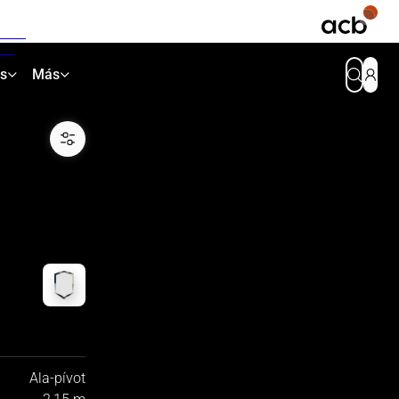
as
Más
Ala-pívot