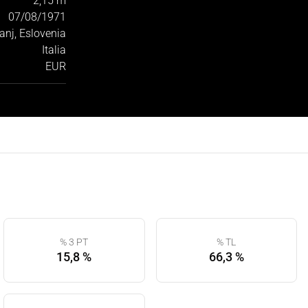
2,15 m
07/08/1971
anj, Eslovenia
Italia
EUR
% 3 PT
% TL
15,8 %
66,3 %