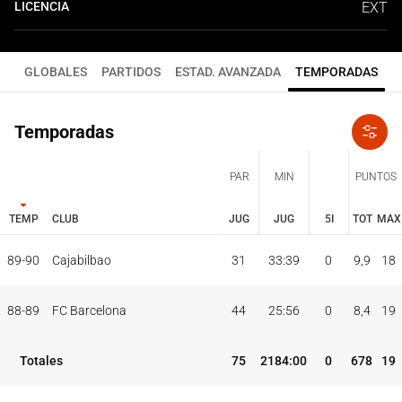
LICENCIA
EXT
GLOBALES
PARTIDOS
ESTAD. AVANZADA
TEMPORADAS
Temporadas
PAR
MIN
PUNTOS
TEMP
CLUB
JUG
JUG
5I
TOT
MAX
JUG
JUG
TOT
MAX
89-90
Cajabilbao
31
33:39
0
9,9
18
PAR
MIN
PUNTOS
TEMP
CLUB
5I
88-89
FC Barcelona
44
25:56
0
8,4
19
Totales
75
2184:00
0
678
19