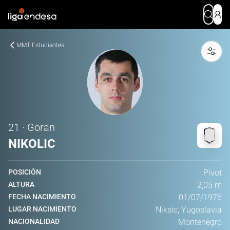
MMT Estudiantes
21 · Goran
NIKOLIC
POSICIÓN
Pívot
ALTURA
2,05 m
FECHA NACIMIENTO
01/07/1976
LUGAR NACIMIENTO
Niksic, Yugoslavia
NACIONALIDAD
Montenegro