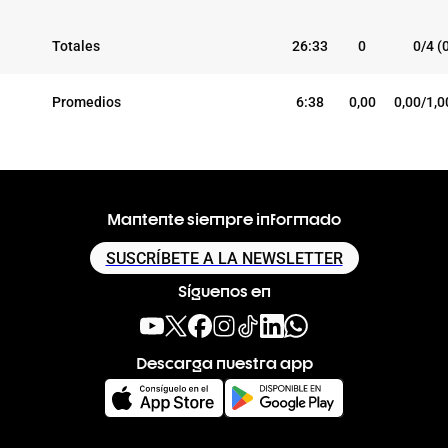
Totales
26:33
0
0/4 (
Promedios
6:38
0,00
0,00/1,0
Mantente siempre informado
SUSCRÍBETE A LA NEWSLETTER
Síguenos en
Descarga nuestra app