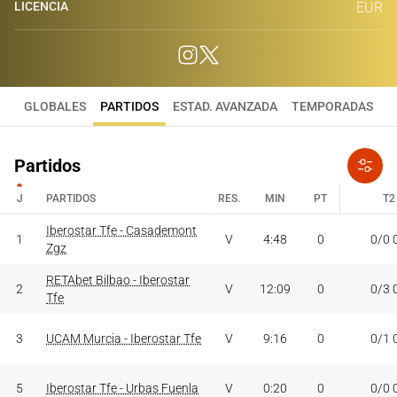
LICENCIA
EUR
GLOBALES
PARTIDOS
ESTAD. AVANZADA
TEMPORADAS
Partidos
J
PARTIDOS
RES.
MIN
PT
T2
J
PARTIDOS
Iberostar Tfe - Casademont
RES.
MIN
PT
T2
1
V
4:48
0
0/0 
Zgz
RETAbet Bilbao - Iberostar
2
V
12:09
0
0/3 
Tfe
3
UCAM Murcia - Iberostar Tfe
V
9:16
0
0/1 
5
Iberostar Tfe - Urbas Fuenla
V
0:20
0
0/0 