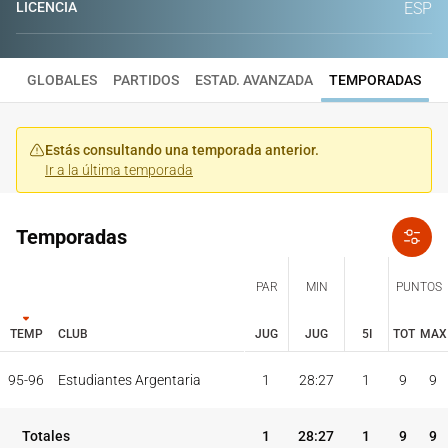
LICENCIA
ESP
GLOBALES
PARTIDOS
ESTAD. AVANZADA
TEMPORADAS
Estás consultando una temporada anterior.
Ir a la última temporada
Temporadas
PAR
MIN
PUNTOS
TEMP
CLUB
JUG
JUG
5I
TOT
MAX
JUG
JUG
TOT
MAX
95-96
Estudiantes Argentaria
1
28:27
1
9
9
PAR
MIN
PUNTOS
TEMP
CLUB
5I
Totales
1
28:27
1
9
9