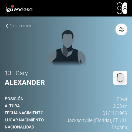
Estudiantes A.
13 · Gary
ALEXANDER
POSICIÓN
Pívot
ALTURA
2,03 m
FECHA NACIMIENTO
01/11/1969
LUGAR NACIMIENTO
Jacksonville (Florida), EE.UU.
NACIONALIDAD
España