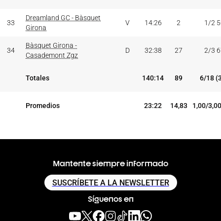
Dreamland GC - Bàsquet
33
V
14:26
2
1/2 
Girona
Bàsquet Girona -
34
D
32:38
27
2/3 
Casademont Zgz
Totales
140:14
89
6/18 (
Promedios
23:22
14,83
1,00/3,0
Mantente siempre informado
SUSCRÍBETE A LA NEWSLETTER
Síguenos en