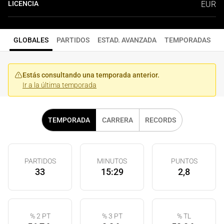
LICENCIA
EUR
GLOBALES
PARTIDOS
ESTAD. AVANZADA
TEMPORADAS
Estás consultando una temporada anterior.
Ir a la última temporada
TEMPORADA
CARRERA
RECORDS
PARTIDOS
MINUTOS
PUNTOS
33
15:29
2,8
% 2 PT
% 3 PT
% TL