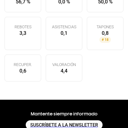
56,7 %
0,0 %
50,0 %
REBOTES
ASISTENCIAS
TAPONES
3,3
0,1
0,8
#
18
RECUPER.
VALORACIÓN
0,6
4,4
Mantente siempre informado
SUSCRÍBETE A LA NEWSLETTER