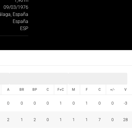
1,96 m
09/03/1976
laga, España
España
ESP
A
BR
BP
C
F+C
M
F
C
+/-
V
A
BR
BP
C
F+C
M
F
C
+/-
V
0
0
0
0
1
0
1
0
0
-3
2
1
2
0
1
1
1
7
0
28