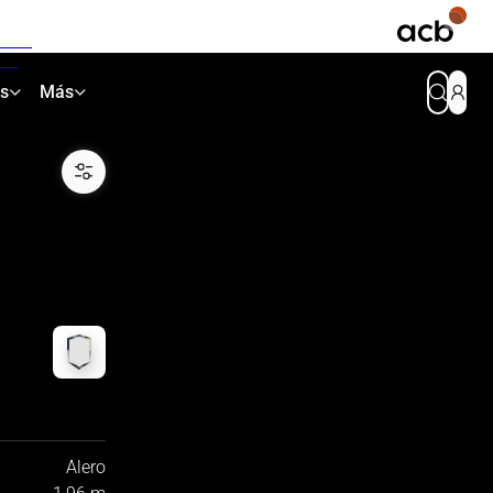
as
Más
Alero