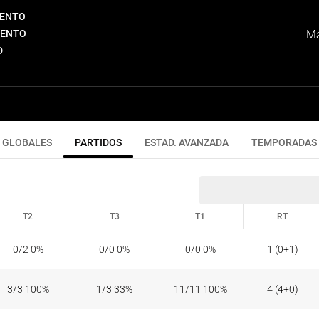
IENTO
IENTO
Má
D
GLOBALES
PARTIDOS
ESTAD. AVANZADA
TEMPORADAS
T2
T3
T1
RT
T2
T3
T1
RT
0/2 0%
0/0 0%
0/0 0%
1 (0+1)
3/3 100%
1/3 33%
11/11 100%
4 (4+0)