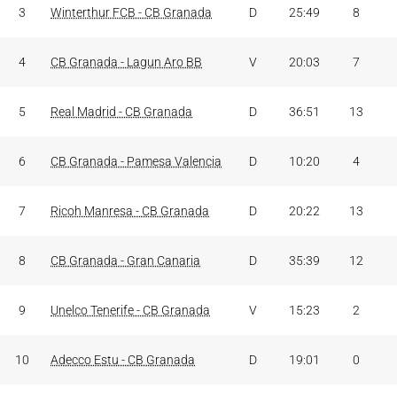
3
Winterthur FCB - CB Granada
D
25:49
8
4
CB Granada - Lagun Aro BB
V
20:03
7
5
Real Madrid - CB Granada
D
36:51
13
6
CB Granada - Pamesa Valencia
D
10:20
4
7
Ricoh Manresa - CB Granada
D
20:22
13
8
CB Granada - Gran Canaria
D
35:39
12
9
Unelco Tenerife - CB Granada
V
15:23
2
10
Adecco Estu - CB Granada
D
19:01
0