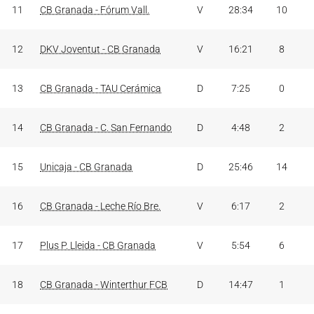
11
CB Granada - Fórum Vall.
V
28:34
10
12
DKV Joventut - CB Granada
V
16:21
8
13
CB Granada - TAU Cerámica
D
7:25
0
14
CB Granada - C. San Fernando
D
4:48
2
15
Unicaja - CB Granada
D
25:46
14
16
CB Granada - Leche Río Bre.
V
6:17
2
17
Plus P. Lleida - CB Granada
V
5:54
6
18
CB Granada - Winterthur FCB
D
14:47
1