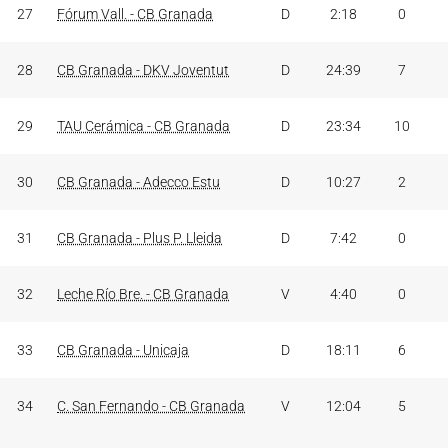
27
Fórum Vall. - CB Granada
D
2:18
0
28
CB Granada - DKV Joventut
D
24:39
7
29
TAU Cerámica - CB Granada
D
23:34
10
30
CB Granada - Adecco Estu
D
10:27
2
31
CB Granada - Plus P. Lleida
D
7:42
0
32
Leche Río Bre. - CB Granada
V
4:40
0
33
CB Granada - Unicaja
D
18:11
6
34
C. San Fernando - CB Granada
V
12:04
5