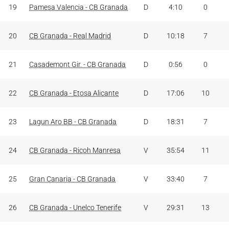
19
Pamesa Valencia - CB Granada
D
4:10
0
20
CB Granada - Real Madrid
D
10:18
7
21
Casademont Gir. - CB Granada
D
0:56
0
22
CB Granada - Etosa Alicante
D
17:06
10
23
Lagun Aro BB - CB Granada
D
18:31
7
24
CB Granada - Ricoh Manresa
V
35:54
11
25
Gran Canaria - CB Granada
V
33:40
7
26
CB Granada - Unelco Tenerife
V
29:31
13