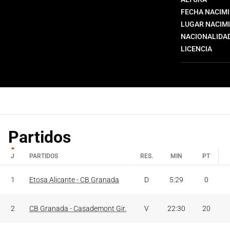
FECHA NACIM
LUGAR NACIM
NACIONALIDA
LICENCIA
Partidos
J
PARTIDOS
RES.
MIN
PT
J
PARTIDOS
RES.
MIN
PT
1
Etosa Alicante - CB Granada
D
5:29
0
2
CB Granada - Casademont Gir.
V
22:30
20