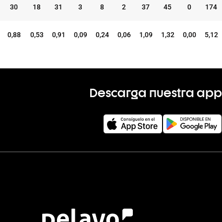
30
18
31
3
8
2
37
45
0
174
0,88
0,53
0,91
0,09
0,24
0,06
1,09
1,32
0,00
5,12
Descarga nuestra app