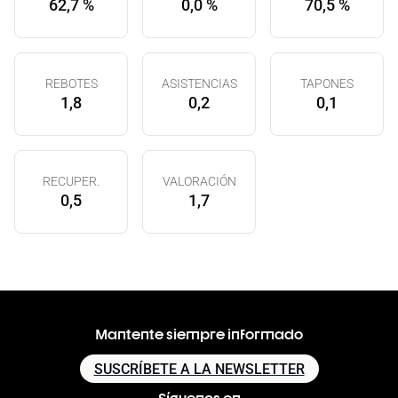
62,7 %
0,0 %
70,5 %
REBOTES
ASISTENCIAS
TAPONES
1,8
0,2
0,1
RECUPER.
VALORACIÓN
0,5
1,7
Mantente siempre informado
SUSCRÍBETE A LA NEWSLETTER
Síguenos en