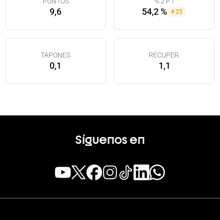
PUNTOS
% 2 PT
9,6
54,2 %
#
25
TAPONES
RECUPER.
0,1
1,1
Síguenos en