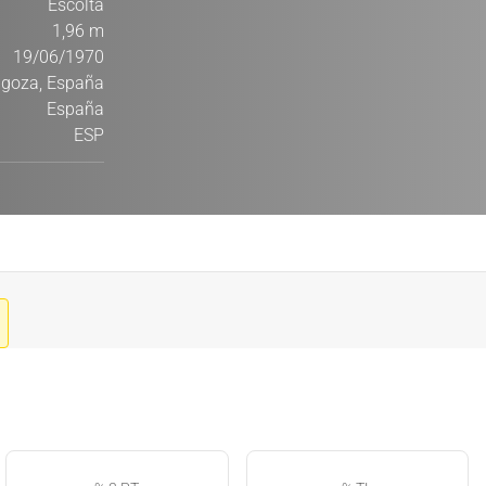
Escolta
1,96 m
19/06/1970
goza, España
España
ESP