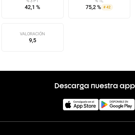
% 3 PT
% TL
42,1 %
75,2 %
#
42
VALORACIÓN
9,5
Descarga nuestra app