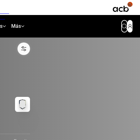
as
Más