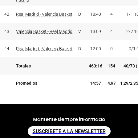
Fuenla
42
Real Madrid - Valencia Basket
D
18:40
4
1/1 1
43
Valencia Basket - Real Madrid
V
13:09
4
2/2 1
44
Real Madrid - Valencia Basket
D
12:00
0
0/1 
Totales
463:16
154
40/73 
Promedios
14:57
4,97
1,29/2,3
Mantente siempre informado
SUSCRÍBETE A LA NEWSLETTER