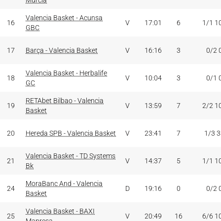
Murcia
Valencia Basket - Acunsa
16
V
17:01
6
1/1 1
GBC
17
Barça - Valencia Basket
V
16:16
3
0/2 
Valencia Basket - Herbalife
18
V
10:04
3
0/1 
GC
RETAbet Bilbao - Valencia
19
V
13:59
7
2/2 1
Basket
20
Hereda SPB - Valencia Basket
V
23:41
7
1/3 
Valencia Basket - TD Systems
21
V
14:37
5
1/1 1
Bk
MoraBanc And - Valencia
24
D
19:16
0
0/2 
Basket
Valencia Basket - BAXI
25
V
20:49
16
6/6 1