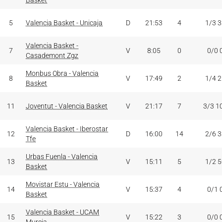
Basket
5
Valencia Basket - Unicaja
D
21:53
4
1/3 
Valencia Basket -
7
V
8:05
0
0/0 
Casademont Zgz
Monbus Obra - Valencia
8
V
17:49
2
1/4 
Basket
11
Joventut - Valencia Basket
V
21:17
7
3/3 1
Valencia Basket - Iberostar
12
D
16:00
14
2/6 
Tfe
Urbas Fuenla - Valencia
13
V
15:11
5
1/2 
Basket
Movistar Estu - Valencia
14
V
15:37
4
0/1 
Basket
Valencia Basket - UCAM
15
V
15:22
3
0/0 