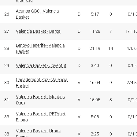
Manresa
Acunsa GBC - Valencia
26
D
5:17
0
0/1 
Basket
27
Valencia Basket - Barça
D
11:28
7
1/1 1
Lenovo Tenerife - Valencia
28
D
21:19
14
4/6 
Basket
29
Valencia Basket - Joventut
D
3:40
0
0/0 
Casademont Zgz - Valencia
30
V
16:04
9
2/4 
Basket
Valencia Basket - Monbus
31
V
15:05
3
0/2 
Obra
Valencia Basket - RETAbet
33
V
5:08
0
0/1 
Bilbao
Valencia Basket - Urbas
38
V
2:25
0
0/1 