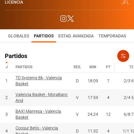
LICENCIA
JFL
GLOBALES
PARTIDOS
ESTAD. AVANZADA
TEMPORADAS
Partidos
J
PARTIDOS
RES.
MIN
PT
T2
J
PARTIDOS
TD Systems Bk - Valencia
RES.
MIN
PT
T2
1
D
18:09
7
2/3 
Basket
Valencia Basket - MoraBanc
2
V
17:59
4
2/4 
And
BAXI Manresa - Valencia
3
V
24:24
12
6/8 
Basket
Coosur Betis - Valencia
4
D
11:32
4
1/1 1