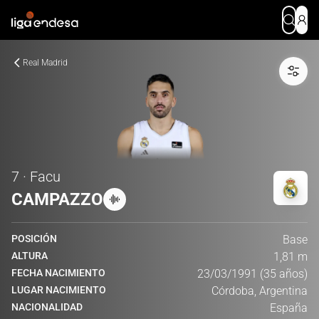
Real Madrid
7 · Facu
CAMPAZZO
POSICIÓN
Base
ALTURA
1,81 m
FECHA NACIMIENTO
23/03/1991 (35 años)
LUGAR NACIMIENTO
Córdoba, Argentina
NACIONALIDAD
España