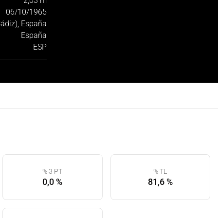
2,03 m
06/10/1965
Cádiz), España
España
ESP
% 3 PT
% TL
0,0 %
81,6 %