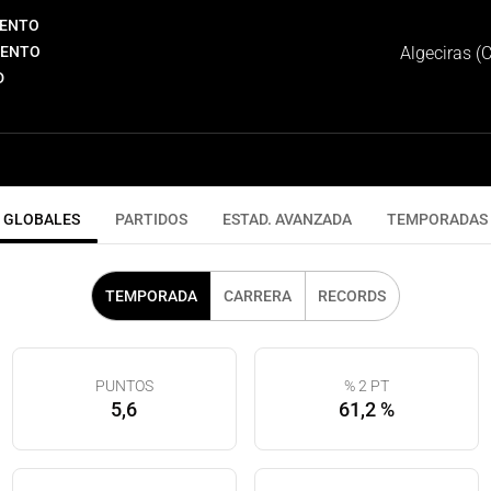
IENTO
IENTO
Algeciras (
D
GLOBALES
PARTIDOS
ESTAD. AVANZADA
TEMPORADAS
TEMPORADA
CARRERA
RECORDS
PUNTOS
% 2 PT
5,6
61,2 %