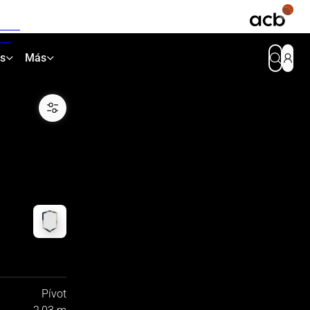
as
Más
Pívot