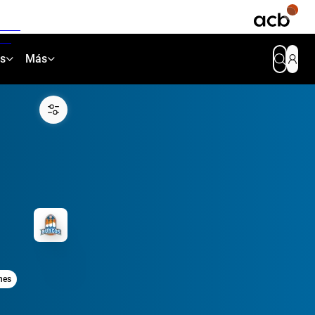
as
Más
nes