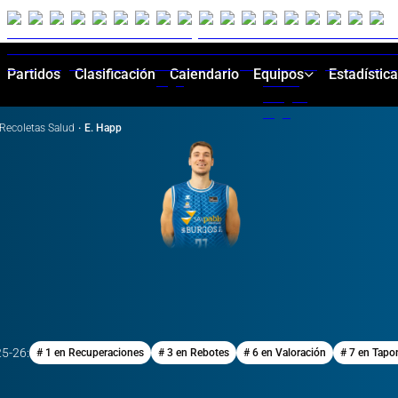
Partidos
Clasificación
Calendario
Equipos
Estadístic
Recoletas Salud
·
E. Happ
25-26
:
# 1 en Recuperaciones
# 3 en Rebotes
# 6 en Valoración
# 7 en Tapo