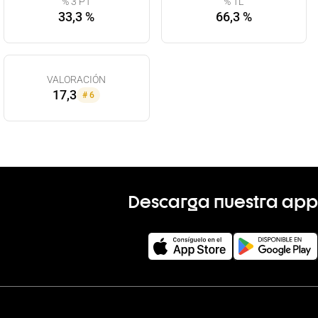
% 3 PT
% TL
33,3 %
66,3 %
VALORACIÓN
17,3
#
6
Descarga nuestra app