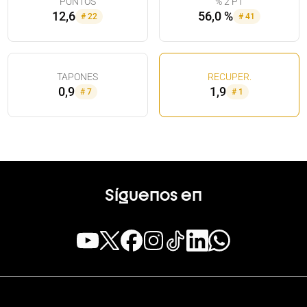
PUNTOS
% 2 PT
12,6
56,0 %
#
22
#
41
TAPONES
RECUPER.
0,9
1,9
#
7
#
1
Síguenos en