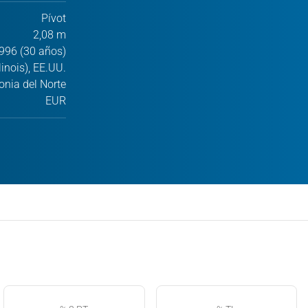
Pívot
2,08 m
996 (30 años)
linois), EE.UU.
nia del Norte
EUR