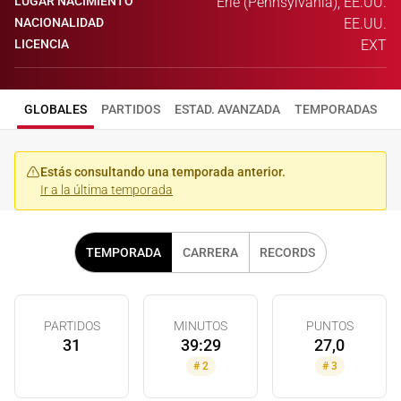
LUGAR NACIMIENTO
Erie (Pennsylvania), EE.UU.
NACIONALIDAD
EE.UU.
LICENCIA
EXT
GLOBALES
PARTIDOS
ESTAD. AVANZADA
TEMPORADAS
Estás consultando una temporada anterior.
Ir a la última temporada
TEMPORADA
CARRERA
RECORDS
PARTIDOS
MINUTOS
PUNTOS
31
39:29
27,0
#
2
#
3