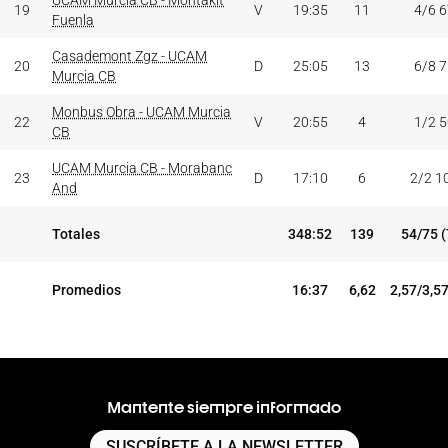
UCAM Murcia CB - Montakit
19
V
19:35
11
4/6 
Fuenla
Casademont Zgz - UCAM
20
D
25:05
13
6/8 
Murcia CB
Monbus Obra - UCAM Murcia
22
V
20:55
4
1/2 
CB
UCAM Murcia CB - Morabanc
23
D
17:10
6
2/2 1
And
Totales
348:52
139
54/75 
Promedios
16:37
6,62
2,57/3,5
Mantente siempre informado
SUSCRÍBETE A LA NEWSLETTER