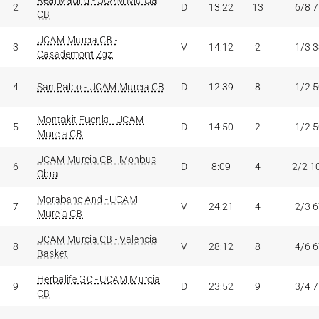
Real Madrid - UCAM Murcia
2
D
13:22
13
6/8 
CB
UCAM Murcia CB -
3
V
14:12
2
1/3 
Casademont Zgz
4
San Pablo - UCAM Murcia CB
D
12:39
8
1/2 
Montakit Fuenla - UCAM
5
D
14:50
2
1/2 
Murcia CB
UCAM Murcia CB - Monbus
6
D
8:09
4
2/2 1
Obra
Morabanc And - UCAM
7
V
24:21
4
2/3 
Murcia CB
UCAM Murcia CB - Valencia
8
V
28:12
8
4/6 
Basket
Herbalife GC - UCAM Murcia
9
D
23:52
9
3/4 
CB