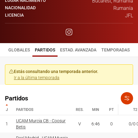
LUGAR NACIMIENTO
Bucarest, Rumanía
NACIONALIDAD
Rumanía
LICENCIA
JFL
GLOBALES
PARTIDOS
ESTAD. AVANZADA
TEMPORADAS
Estás consultando una temporada anterior.
Ir a la última temporada
Partidos
J
PARTIDOS
RES.
MIN
PT
T2
J
PARTIDOS
UCAM Murcia CB - Coosur
RES.
MIN
PT
T2
1
V
6:46
0
0/0 
Betis