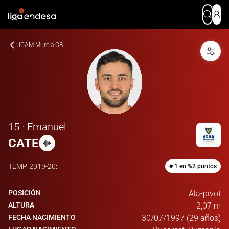
UCAM Murcia CB
15 · Emanuel
CATE
TEMP.
2019-20
:
# 1 en %2 puntos
POSICIÓN
Ala-pívot
ALTURA
2,07 m
FECHA NACIMIENTO
30/07/1997 (29 años)