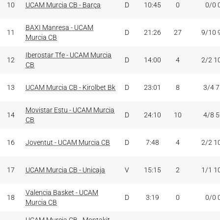
10
UCAM Murcia CB - Barça
D
10:45
0
0/0 
BAXI Manresa - UCAM
11
D
21:26
27
9/10 
Murcia CB
Iberostar Tfe - UCAM Murcia
12
D
14:00
4
2/2 1
CB
13
UCAM Murcia CB - Kirolbet Bk
D
23:01
8
3/4 
Movistar Estu - UCAM Murcia
14
D
24:10
10
4/8 
CB
16
Joventut - UCAM Murcia CB
D
7:48
4
2/2 1
17
UCAM Murcia CB - Unicaja
V
15:15
2
1/1 1
Valencia Basket - UCAM
18
D
3:19
0
0/0 
Murcia CB