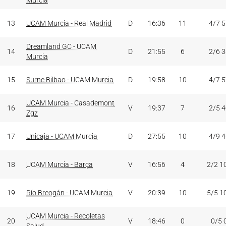
Murcia
13
UCAM Murcia - Real Madrid
D
16:36
11
4/7 
Dreamland GC - UCAM
14
D
21:55
6
2/6 
Murcia
15
Surne Bilbao - UCAM Murcia
D
19:58
10
4/7 
UCAM Murcia - Casademont
16
V
19:37
7
2/5 
Zgz
17
Unicaja - UCAM Murcia
D
27:55
10
4/9 
18
UCAM Murcia - Barça
V
16:56
4
2/2 1
19
Río Breogán - UCAM Murcia
V
20:39
10
5/5 1
UCAM Murcia - Recoletas
20
V
18:46
0
0/5 