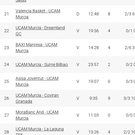
Salud
Valencia Basket - UCAM
21
D
12:48
8
2/3 
Murcia
UCAM Murcia - Dreamland
22
V
19:56
4
0/1 
GC
BAXI Manresa - UCAM
23
V
14:28
4
2/6 
Murcia
24
UCAM Murcia - Surne Bilbao
V
23:57
2
0/2 
Asisa Joventut - UCAM
25
V
19:07
0
0/3 
Murcia
UCAM Murcia - Coviran
26
V
9:35
9
3/3 1
Granada
MoraBanc And - UCAM
27
V
11:03
0
0/0 
Murcia
UCAM Murcia - La Laguna
28
V
13:26
4
2/2 1