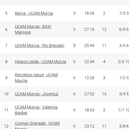
5
Barça - UCAM Murcia
V
18:36
2
1/3 
UCAM Murcia - BAXI
6
V
27:13
12
6/9 
Manresa
7
UCAM Murcia - Río Breogán
D
20:49
11
3/5 
8
Hiopos Lleida - UCAM Murcia
V
22:34
4
2/2 1
Recoletas Salud - UCAM
9
V
12:26
3
1/2 
Murcia
10
UCAM Murcia - Joventut
V
27:02
15
5/9 
UCAM Murcia - Valencia
11
V
18:53
2
1/1 1
Basket
Coviran Granada - UCAM
12
V
23:12
11
5/8 