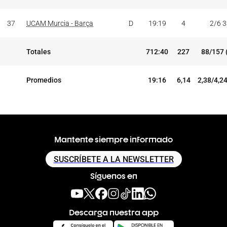
37
UCAM Murcia - Barça
D
19:19
4
2/6 
Totales
712:40
227
88/157 
Promedios
19:16
6,14
2,38/4,2
Mantente siempre informado
SUSCRÍBETE A LA NEWSLETTER
Síguenos en
Descarga nuestra app