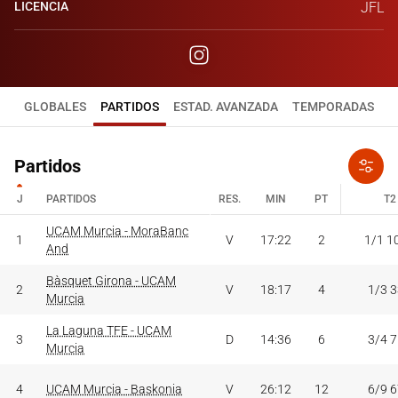
LICENCIA
JFL
GLOBALES
PARTIDOS
ESTAD. AVANZADA
TEMPORADAS
Partidos
J
PARTIDOS
RES.
MIN
PT
T2
J
PARTIDOS
UCAM Murcia - MoraBanc
RES.
MIN
PT
T2
1
V
17:22
2
1/1 1
And
Bàsquet Girona - UCAM
2
V
18:17
4
1/3 
Murcia
La Laguna TFE - UCAM
3
D
14:36
6
3/4 
Murcia
4
UCAM Murcia - Baskonia
V
26:12
12
6/9 