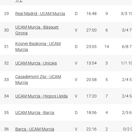
TFE
29
Real Madrid - UCAM Murcia
D
16:48
9
3/3 1
UCAM Murcia - Bàsquet
30
V
27:00
6
3/4 
Girona
Kosner Baskonia - UCAM
31
D
23:05
14
6/8 
Murcia
32
UCAM Murcia - Unicaja
V
13:54
3
1/1 1
Casademont Zgz - UCAM
33
V
20:58
5
2/4 
Murcia
34
UCAM Murcia - Hiopos Lleida
V
17:20
7
2/4 
35
UCAM Murcia - Barça
D
18:06
4
2/3 
36
Barça - UCAM Murcia
V
22:16
2
0/2 