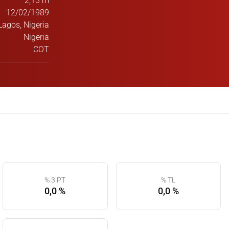
2,13 m
12/02/1989
Lagos, Nigeria
Nigeria
COT
% 3 PT
% TL
0,0 %
0,0 %