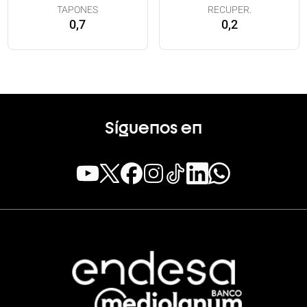
TAPONES
RECUPER.
0,7
0,2
Síguenos en