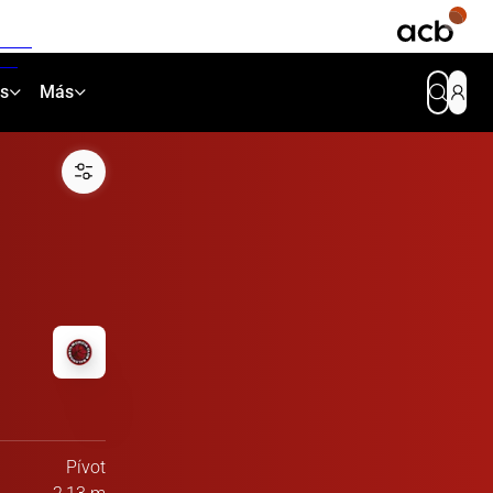
as
Más
Pívot