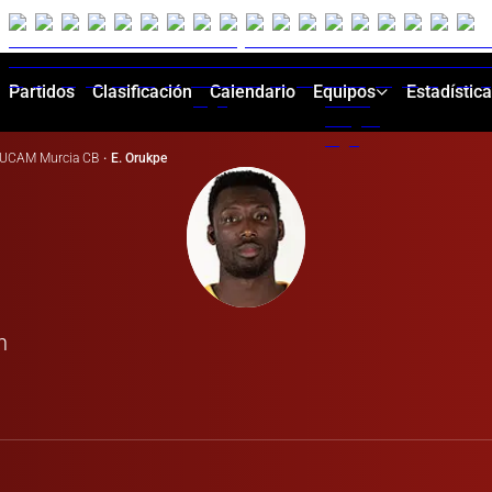
Partidos
Clasificación
Calendario
Equipos
Estadístic
UCAM Murcia CB
·
E. Orukpe
n