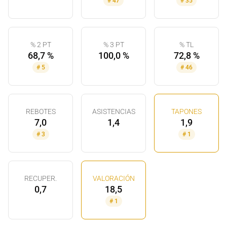
#
47
#
35
% 2 PT
% 3 PT
% TL
68,7 %
100,0 %
72,8 %
#
5
#
46
REBOTES
ASISTENCIAS
TAPONES
7,0
1,4
1,9
#
3
#
1
RECUPER.
VALORACIÓN
0,7
18,5
#
1