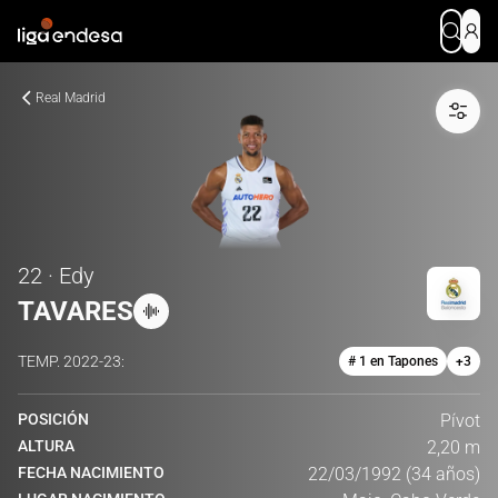
Real Madrid
22 · Edy
TAVARES
TEMP.
2022-23
:
# 1 en Tapones
+
3
POSICIÓN
Pívot
ALTURA
2,20 m
FECHA NACIMIENTO
22/03/1992 (34 años)