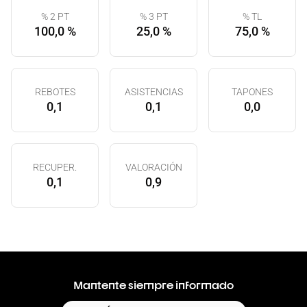
% 2 PT
% 3 PT
% TL
100,0 %
25,0 %
75,0 %
REBOTES
ASISTENCIAS
TAPONES
0,1
0,1
0,0
RECUPER.
VALORACIÓN
0,1
0,9
Mantente siempre informado