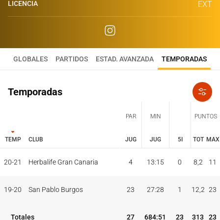
LICENCIA
EXT
GLOBALES
PARTIDOS
ESTAD. AVANZADA
TEMPORADAS
Temporadas
PAR
MIN
PUNTOS
TEMP
CLUB
JUG
JUG
5I
TOT
MAX
JUG
JUG
TOT
MAX
20-21
Herbalife Gran Canaria
4
13:15
0
8,2
11
PAR
MIN
PUNTOS
TEMP
CLUB
5I
19-20
San Pablo Burgos
23
27:28
1
12,2
23
Totales
27
684:51
23
313
23