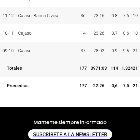
11-12
Cajasol Banca Cívica
36
23:16
0.8
7,6
19
10-11
Cajasol
14
23:26
0.7
8,6
18
09-10
Cajasol
37
28:02
0.9
9,5
21
Totales
177
3971:03
114
1.324
21
Promedios
177
22:26
0,6
7,5
21
Mantente siempre informado
SUSCRÍBETE A LA NEWSLETTER