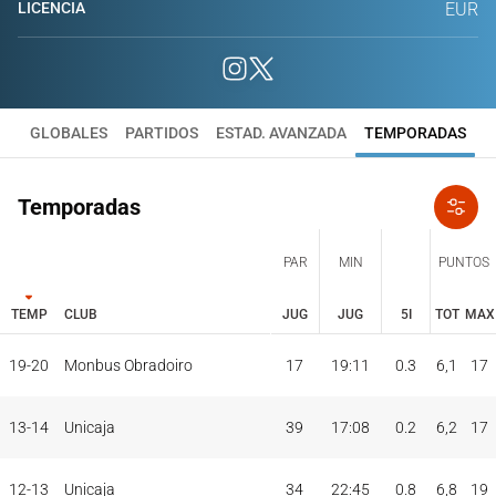
LICENCIA
EUR
GLOBALES
PARTIDOS
ESTAD. AVANZADA
TEMPORADAS
Temporadas
PAR
MIN
PUNTOS
TEMP
CLUB
JUG
JUG
5I
TOT
MAX
JUG
JUG
TOT
MAX
19-20
Monbus Obradoiro
17
19:11
0.3
6,1
17
PAR
MIN
PUNTOS
TEMP
CLUB
5I
13-14
Unicaja
39
17:08
0.2
6,2
17
12-13
Unicaja
34
22:45
0.8
6,8
19