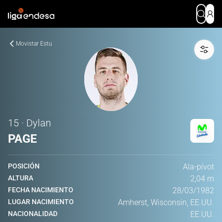
Movistar Estu
15 · Dylan
PAGE
POSICIÓN
Ala-pívot
ALTURA
2,04 m
FECHA NACIMIENTO
28/03/1982
LUGAR NACIMIENTO
Amherst, Wisconsin, EE.UU.
NACIONALIDAD
EE.UU.