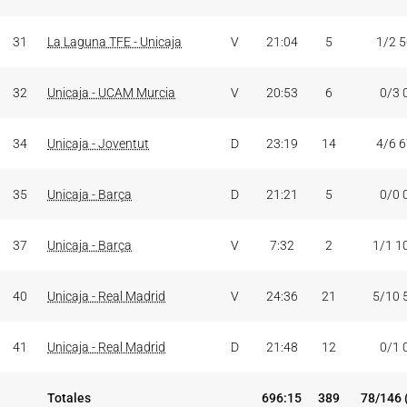
31
La Laguna TFE - Unicaja
V
21:04
5
1/2 
32
Unicaja - UCAM Murcia
V
20:53
6
0/3 
34
Unicaja - Joventut
D
23:19
14
4/6 
35
Unicaja - Barça
D
21:21
5
0/0 
37
Unicaja - Barça
V
7:32
2
1/1 1
40
Unicaja - Real Madrid
V
24:36
21
5/10 
41
Unicaja - Real Madrid
D
21:48
12
0/1 
Totales
696:15
389
78/146 