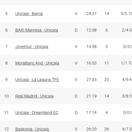
5
Unicaja - Barça
V
24:27
14
5/5 1
6
BAXI Manresa - Unicaja
D
12:38
6
2/4 
7
Joventut - Unicaja
V
14:38
3
0/3 
8
MoraBanc And - Unicaja
V
16:53
11
1/1 1
9
Unicaja - La Laguna TFE
V
27:33
20
4/9 
10
Real Madrid - Unicaja
D
21:19
14
3/8 
11
Unicaja - Dreamland GC
D
17:14
4
0/0 
12
Baskonia - Unicaja
V
26:29
26
4/7 