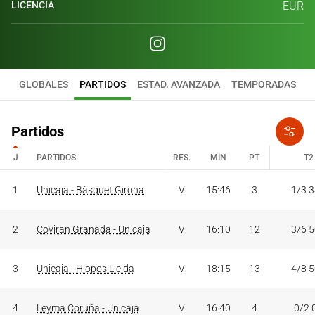
LICENCIA
EUR
GLOBALES
PARTIDOS
ESTAD. AVANZADA
TEMPORADAS
Partidos
J
PARTIDOS
RES.
MIN
PT
T2
J
PARTIDOS
RES.
MIN
PT
T2
1
Unicaja - Bàsquet Girona
V
15:46
3
1/3 
2
Coviran Granada - Unicaja
V
16:10
12
3/6 
3
Unicaja - Hiopos Lleida
V
18:15
13
4/8 
4
Leyma Coruña - Unicaja
V
16:40
4
0/2 