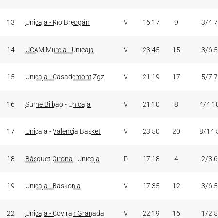
13
Unicaja - Río Breogán
V
16:17
9
3/4 
14
UCAM Murcia - Unicaja
V
23:45
15
3/6 
15
Unicaja - Casademont Zgz
V
21:19
17
5/7 
16
Surne Bilbao - Unicaja
V
21:10
8
4/4 1
17
Unicaja - Valencia Basket
V
23:50
20
8/14 
18
Bàsquet Girona - Unicaja
D
17:18
4
2/3 
19
Unicaja - Baskonia
V
17:35
12
3/6 
22
Unicaja - Coviran Granada
V
22:19
16
1/2 