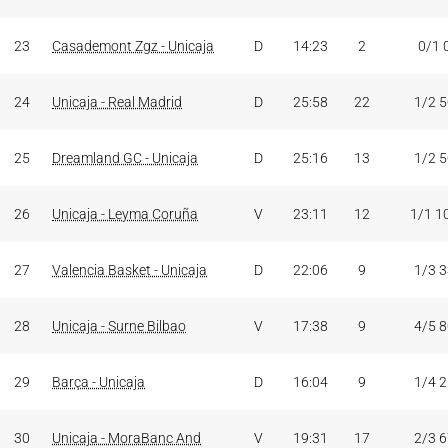
23
Casademont Zgz - Unicaja
D
14:23
2
0/1 
24
Unicaja - Real Madrid
D
25:58
22
1/2 
25
Dreamland GC - Unicaja
D
25:16
13
1/2 
26
Unicaja - Leyma Coruña
V
23:11
12
1/1 1
27
Valencia Basket - Unicaja
D
22:06
9
1/3 
28
Unicaja - Surne Bilbao
V
17:38
9
4/5 
29
Barça - Unicaja
D
16:04
9
1/4 
30
Unicaja - MoraBanc And
V
19:31
17
2/3 