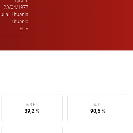
1,93 m
23/04/1977
uliai, Lituania
Lituania
EUR
% 3 PT
% TL
39,2 %
90,5 %