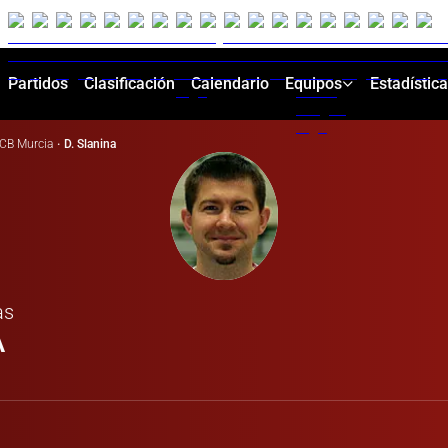
Partidos
Clasificación
Calendario
Equipos
Estadístic
CB Murcia
·
D. Slanina
as
A