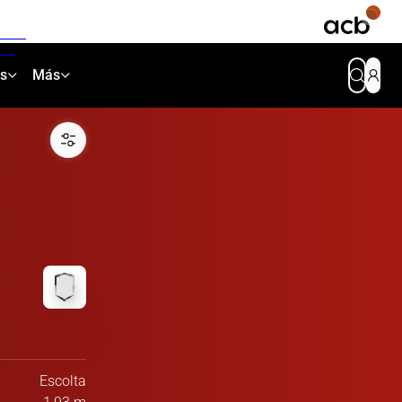
as
Más
Escolta