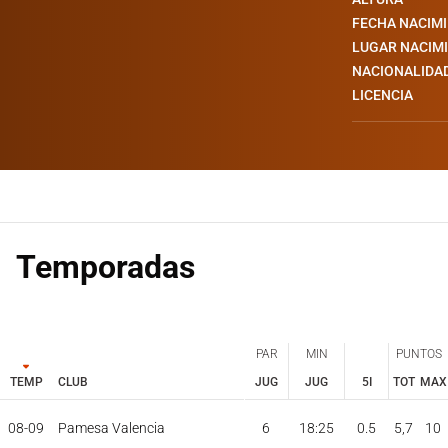
FECHA NACIM
LUGAR NACIM
NACIONALIDA
LICENCIA
Temporadas
PAR
MIN
PUNTOS
TEMP
CLUB
JUG
JUG
5I
TOT
MAX
PAR
MIN
PUNTOS
JUG
JUG
TOT
MAX
08-09
Pamesa Valencia
6
18:25
0.5
5,7
10
TEMP
CLUB
5I