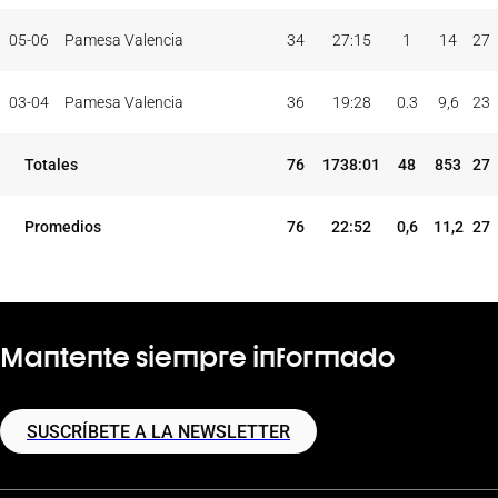
05-06
Pamesa Valencia
34
27:15
1
14
27
03-04
Pamesa Valencia
36
19:28
0.3
9,6
23
Totales
76
1738:01
48
853
27
Promedios
76
22:52
0,6
11,2
27
Mantente siempre informado
SUSCRÍBETE A LA NEWSLETTER