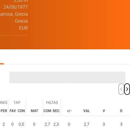
2,06 m
24/06/1977
arissa, Grecia
Grecia
EUR
ONES
TAP.
FALTAS
PER
FAV
CON
MAT
COM
REC
+/-
VAL
V
D
ONES
TAP.
FALTAS
PER
FAV
CON
COM
REC
2
0
0,5
0
2,7
2,3
0
2,7
3
3
MAT
+/-
VAL
V
D