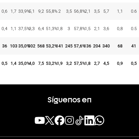
0,6
1,7
33,9
%
5,1
9,2
55,8
%
2
3,5
56,8
%
2,1
3,5
5,7
1,1
0.6
0,4
1,1
37,5
%
3,3
6,4
51,3
%
1,8
3
57,8
%
1,5
2,1
3,6
0,8
0.5
36
103
35,0
%
302
568
53,2
%
141
245
57,6
%
136
204
340
68
41
0,5
1,4
35,0
%
4,0
7,5
53,2
%
1,9
3,2
57,5
%
1,8
2,7
4,5
0,9
0,5
Síguenos en