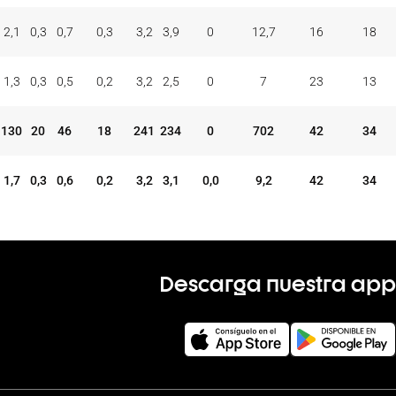
2,1
0,3
0,7
0,3
3,2
3,9
0
12,7
16
18
1,3
0,3
0,5
0,2
3,2
2,5
0
7
23
13
130
20
46
18
241
234
0
702
42
34
1,7
0,3
0,6
0,2
3,2
3,1
0,0
9,2
42
34
Descarga nuestra app