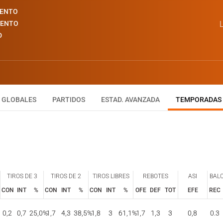
IENTO
IENTO
L
D
GLOBALES
PARTIDOS
ESTAD. AVANZADA
TEMPORADAS
TIROS DE 3
TIROS DE 2
TIROS LIBRES
REBOTES
ASI
BAL
CON
INT
%
CON
INT
%
CON
INT
%
OFE
DEF
TOT
EFE
REC
TIROS DE 3
TIROS DE 2
TIROS LIBRES
REBOTES
ASI
BAL
CON
INT
%
CON
INT
%
CON
INT
%
OFE
DEF
TOT
EFE
REC
0,2
0,7
25,0
%
1,7
4,3
38,5
%
1,8
3
61,1
%
1,7
1,3
3
0,8
0.3