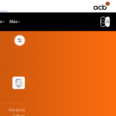
as
Más
Ala-pívot