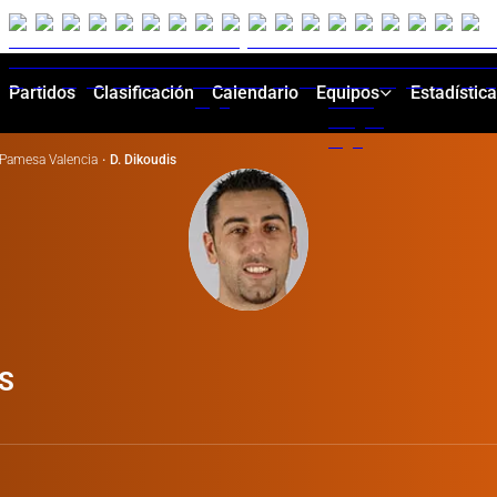
Partidos
Clasificación
Calendario
Equipos
Estadístic
Pamesa Valencia
·
D. Dikoudis
S